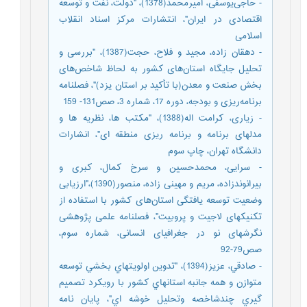
- حاجی‌یوسفی، امیرمحمد(1378)، "دولت، نفت و توسعه
اقتصادی در ایران"، انتشارات مرکز اسناد انقلاب
اسلامی
- دهقان زاده، مجید و فلاح، حجت(1387)، "بررسی و
تحليل جايگاه استان‌های کشور به لحاظ شاخص‌های
بخش صنعت و معدن(با تأکيد بر استان يزد)"، فصلنامه
برنامه‌ریزی و بودجه، دوره 17، شماره 3، صص131- 159
- زیاری، کرامت اله(1388)، "مکتب ها، نظریه ها و
مدلهای برنامه و برنامه ریزی منطقه ای"، انشارات
دانشگاه تهران، چاپ سوم
- سرایی، محمدحسین و سرخ کمال، کبری و
بیرانوندزاده، مریم و مهینی زاده، منصور(1390)،"ارزیابی
وضعیت توسعه یافتگی استان‌های کشور با استفاده از
تکنیکهای لاجیت و پروبیت"، فصلنامه علمی پژوهشی
نگرشهای نو در جغرافیای انسانی، شماره سوم،
صص79-92
- صادقي، عزيز(1394)، "تدوين اولويتهاي بخشي توسعه
متوازن و همه جانبه استانهاي كشور با رويكرد تصميم
گيري چندشاخصه وتحليل خوشه اي"، پايان نامه