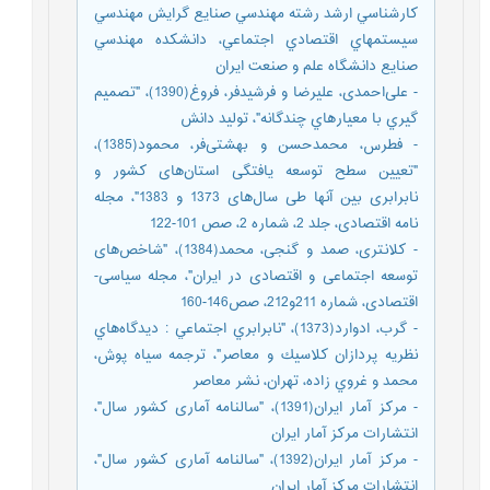
كارشناسي ارشد رشته مهندسي صنايع گرايش مهندسي
سيستمهاي اقتصادي اجتماعي، دانشكده مهندسي
صنايع دانشگاه علم و صنعت ايران
- علی‌احمدی، علیرضا و فرشیدفر، فروغ(1390)، "تصميم
گيري با معيارهاي چندگانه"، تولید دانش
- فطرس، محمدحسن و بهشتی‌فر، محمود(1385)،
"تعیین سطح توسعه یافتگی استان‌های کشور و
نابرابری بین آنها طی سال‌های 1373 و 1383"، مجله
نامه اقتصادی، جلد 2، شماره 2، صص 101-122
- کلانتری، صمد و گنجی، محمد(1384)، "شاخص‌های
توسعه اجتماعی و اقتصادی در ایران"، مجله سیاسی-
اقتصادی، شماره 211و212، صص146-160
- ﮔﺮب، ادوارد(1373)، "ﻧﺎﺑﺮاﺑﺮي اﺟﺘﻤﺎﻋﻲ : دﻳﺪﮔﺎهﻫﺎي
ﻧﻈﺮﻳﻪ ﭘﺮدازان ﻛﻼﺳﻴﻚ و ﻣﻌﺎﺻﺮ"، ﺗﺮﺟﻤﻪ ﺳﻴﺎه ﭘﻮش،
ﻣﺤﻤﺪ و ﻏﺮوي زاده، ﺗﻬﺮان، ﻧﺸﺮ ﻣﻌﺎﺻﺮ
- مرکز آمار ایران(1391)، "سالنامه آماری کشور سال"،
انتشارات مرکز آمار ایران
- مرکز آمار ایران(1392)، "سالنامه آماری کشور سال"،
انتشارات مرکز آمار ایران