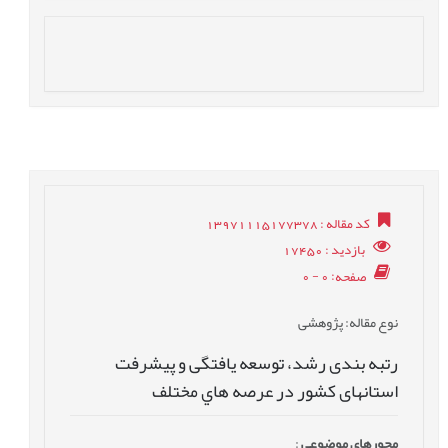
کد مقاله
: 13971115177378
بازدید
: 17450
صفحه
: 0 - 0
نوع مقاله
: پژوهشی
رتبه بندی رشد، توسعه یافتگی و پيشرفت
استانهای کشور در عرصه هاي مختلف
محورهای موضوعی
: