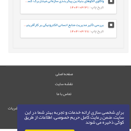
واکاوی الگوهای بنیادین پیکربندی سازمانی مینتزبرگ: کسب و کار شخصی، ماشین برنامه ریزی شده، انجمن متخصصان و پیشتاز پروژه
تاریخ چاپ
: 1404/03/31
بررسی تأثیر مدیریت منابع انسانی الکترونیکی بر کارآفرینیسازمانی با نقش میانجی به اشتراکگذاری دانش مدیران میانی
تاریخ چاپ
: 1404/03/28
صفحه اصلی
نقشه سایت
تماس با ما
حقوق این وب‌سایت متعلق به سامانه مدیریت نشریات
برای شخصی سازی ارائه خدمات و تجربه بهتر شما در این
رایمگ است.
سایت، ضمن رعایت کامل حریم خصوصی، اطلاعات از طریق
کوکی ذخیره می شوند
حق نشر
1405-1396
©