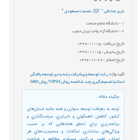
2
*
1
عزیز صادقی
عصمت مسعودی
,
1
- دانشگاه علم و صنعت
2
- دانشگاه آزاد واحد تهران جنوب
تاریخ دریافت : 1397/11/15
تاریخ پذیرش : 1397/11/15
تاریخ انتشار : 1396/12/29
کلید واژه
:
رشد توسعه و پيشرفت رتبه بندی توسعه یافتگی
استانها تصمیم گیری چند شاخصه
,
روش TOPSIS روش SAW
,
چکیده مقاله
:
توجه به رهيافت توسعه متوازن و همه جانبه استان‌های
کشور، كاهش ناهمگوني و نابرابري، سياستگذاري و
برنامه‌ريزي براي تحقق هدف‌هايي كه بر حسب
ويژگي‌هاي ساختاري، امكانات و محدوديت‌هاي هر
استان، تغيير مي‌كنند، مستلزم مطالعه و شناخت