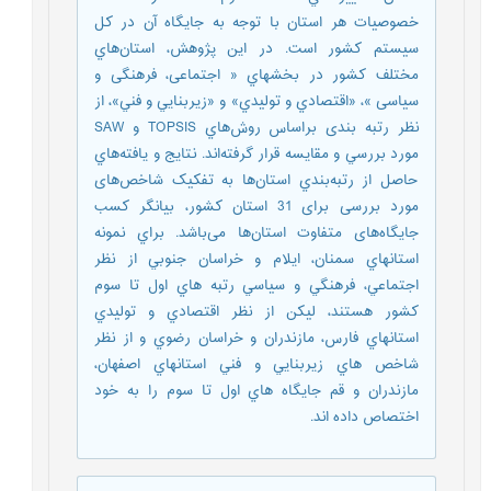
خصوصيات هر استان با توجه به جايگاه آن در كل
سيستم کشور است. در اين پژوهش، استان‌هاي
مختلف كشور در بخشهاي « اجتماعی، فرهنگی و
سیاسی »، «اقتصادي و توليدي» و «زيربنايي و فني»، از
نظر رتبه بندی براساس روش‌هاي TOPSIS و SAW
مورد بررسي و مقايسه قرار گرفته‌اند. نتايج و يافته‌هاي
حاصل از رتبه‌بندي استان‌ها به تفکیک شاخص‌های
مورد بررسی برای 31 استان کشور، بيانگر کسب
جایگاه‌های متفاوت استان‌ها می‌باشد. براي نمونه
استانهاي سمنان، ايلام و خراسان جنوبي از نظر
اجتماعي، فرهنگي و سياسي رتبه هاي اول تا سوم
كشور هستند، ليكن از نظر اقتصادي و توليدي
استانهاي فارس، مازندران و خراسان رضوي و از نظر
شاخص هاي زيربنايي و فني استانهاي اصفهان،
مازندران و قم جايگاه هاي اول تا سوم را به خود
اختصاص داده اند.