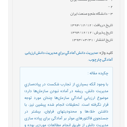
-
2
3
- دانشگاه علم و صنعت ایران
تاریخ دریافت : 1394/12/12
تاریخ پذیرش : 1394/12/12
تاریخ انتشار : 1393/03/31
کلید واژه
:
مديريت دانش آمادگي براي مديريت دانش ارزیابی
آمادگی چارچوب
,
چکیده مقاله
:
با وجود آنکه بسياري از تجارب شکست‌ در پياده‌سازي
مدیریت دانش، ريشه در آماده نبودن سازمان‌ها دارد؛
موضوع ارزيابي آمادگي سازمان‌ها چندان مورد توجه
قرار نگرفته است. تحقیقات انجام شده پیشین نیز، با
داشتن خلاءها و محدودیتهای فراوان، بیشتر در
جستجوی فاکتورهای موثر بر آمادگی برای پیاده سازی
مدیریت دانش از طریق انجام مطالعات موردی بوده و