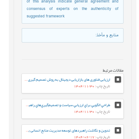
of this analysis indicate general agreement and
consensus of experts on the authenticity of
suggested framework
منابع و مأخذ
:
مقالات مرتبط
ارزیابی فناوری های بازاریابی دیجیتال به روش تصمیم گیری چند معیاره فازی (مورد مطالعه شرکت گوشتی کاله)
تاریخ چاپ
: 1404/11/30
طراحي الگويي براي ارزيابي سياست و تصميم‌گيري‌هاي راهبردي در دانشگاه‌هاي ايران
تاریخ چاپ
: 1404/11/30
تدوین و نگاشت راهبردهای توسعه مدیریت منابع انسانی بر اساس فناوری هوش مصنوعی در سازمان امور مالیاتی کشور
تاریخ چاپ
: 1404/02/17