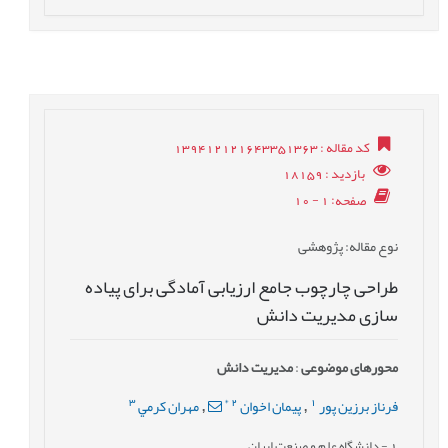
کد مقاله
: 139412121643351363
بازدید
: 18159
صفحه
: 1 - 10
نوع مقاله
: پژوهشی
طراحی چارچوب جامع ارزیابی آمادگی برای پیاده
سازی مدیریت دانش
محورهای موضوعی
:
مدیریت دانش
3
*
2
1
فرناز برزین پور
پيمان اخوان
مهران کرمي
,
,
1
- دانشگاه علم و صنعت ایران