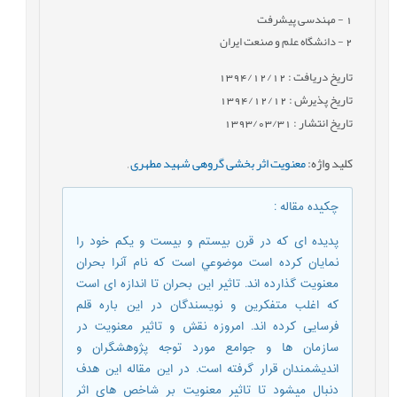
1
- مهندسی پیشرفت
2
- دانشگاه علم و صنعت ایران
تاریخ دریافت : 1394/12/12
تاریخ پذیرش : 1394/12/12
تاریخ انتشار : 1393/03/31
کلید واژه
:
معنویت اثر بخشی گروهی شهید مطهری
,
چکیده مقاله
:
پدیده ای که در قرن بیستم و بیست و یکم خود را
نمایان کرده است موضوعي است که نام آنرا بحران
معنویت گذارده اند. تاثیر این بحران تا اندازه ای است
که اغلب متفکرین و نویسندگان در این باره قلم
فرسایی کرده اند. امروزه نقش و تاثیر معنویت در
سازمان ها و جوامع مورد توجه پژوهشگران و
اندیشمندان قرار گرفته است. در این مقاله این هدف
دنبال میشود تا تاثیر معنویت بر شاخص هاي اثر