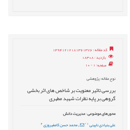
کد مقاله
: 13941212181361376
بازدید
: 18308
صفحه
: 1 - 10
نوع مقاله
: پژوهشی
بررسی تاثیر معنویت بر شاخص های اثر بخشی
گروهی بر پایه نظرات شهید مطهری
محورهای موضوعی
:
مدیریت دانش
2
*
1
علی بنیادی نایینی
محمد حسن کامفیروزی
,