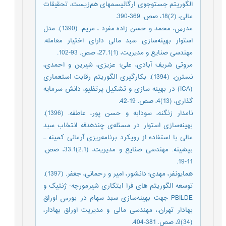
الگوریتم جست‎وجوی ارگانیسم‎های هم‌زیست، تحقیقات
مالی، (2)18، صص. 369-390.
مدرس، محمد و حسن زاده مفرد ، مریم. (1390). مدل
استوار بهینه‌سازی سبد مالی دارای اختیار معامله.
مهندسی صنایع و مدیریت، (1)27.1، صص. 93-102.
مروتی شریف آبادی، علی؛ عزیزی، شیرین و احمدی،
نسترن. (1394). بکارگیری الگوریتم رقابت استعماری
(ICA) در بهینه سازی و تشکیل پرتفلیو، دانش سرمایه
گذاری، (13)4، صص. 19-42.
نامدار زنگنه، سودابه و حسن پور، عاطفه. (1396).
بهینه‌سازی استوار در مسئله‌ی چندهدفه انتخاب سبد
مالی با استفاده از رویکرد برنامه‌ریزی آرمانی کمینه ـ
بیشینه. مهندسی صنایع و مدیریت، (2.1)33.1، صص.
11-19.
همایونفر، مهدی؛ دانشور، امیر و رحمانی، جعفر. (1397).
توسعه الگوریتم های فرا ابتکاری شیرمورچه- ژنتیک و
PBILDE جهت بهینه‌سازی سبد سهام در بورس اوراق
بهادار تهران.، مهندسی مالی و مدیریت اوراق بهادار،
(34)9، صص. 381-404.