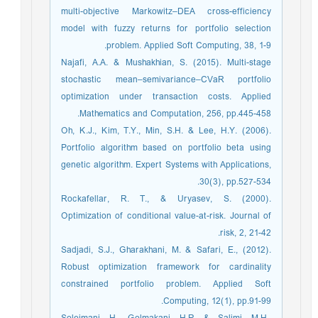
multi-objective Markowitz–DEA cross-efficiency
model with fuzzy returns for portfolio selection
problem. Applied Soft Computing, 38, 1-9.
Najafi, A.A. & Mushakhian, S. (2015). Multi-stage
stochastic mean–semivariance–CVaR portfolio
optimization under transaction costs. Applied
Mathematics and Computation, 256, pp.445-458.
Oh, K.J., Kim, T.Y., Min, S.H. & Lee, H.Y. (2006).
Portfolio algorithm based on portfolio beta using
genetic algorithm. Expert Systems with Applications,
30(3), pp.527-534.
Rockafellar, R. T., & Uryasev, S. (2000).
Optimization of conditional value-at-risk. Journal of
risk, 2, 21-42.
Sadjadi, S.J., Gharakhani, M. & Safari, E., (2012).
Robust optimization framework for cardinality
constrained portfolio problem. Applied Soft
Computing, 12(1), pp.91-99.