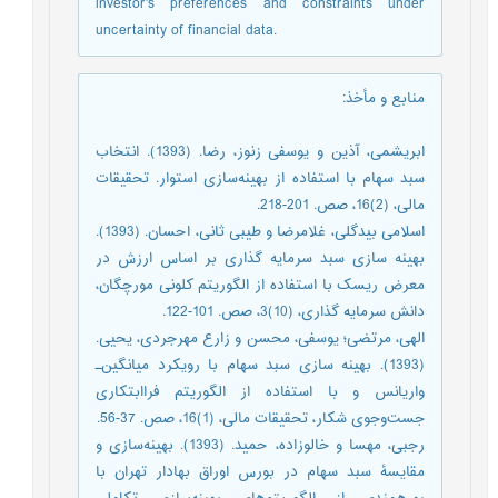
investor's preferences and constraints under
uncertainty of financial data.
منابع و مأخذ
:
ابریشمی، آذین و یوسفی زنوز، رضا. (1393). انتخاب
سبد سهام با استفاده از بهینه‌سازی استوار. تحقیقات
مالی، (2)16، صص. 201-218.
اسلامی بیدگلی، غلامرضا و طیبی ثانی، احسان. (1393).
بهینه سازی سبد سرمایه گذاری بر اساس ارزش در
معرض ریسک با استفاده از الگوریتم کلونی مورچگان،
دانش سرمایه گذاری، (10)3، صص. 101-122.
الهی، مرتضی؛ یوسفی، محسن و زارع مهرجردی، یحیی.
(1393). بهینه ‏سازی سبد ‏سهام با رویکرد میانگین‌ـ
‏واریانس و با استفاده از الگوریتم فراابتکاری
جست‌وجوی شکار، تحقیقات مالی، (1)16، صص. 37-56.
رجبی، مهسا و خالوزاده، حمید. (1393). بهینه‌سازی و
مقایسۀ سبد سهام در بورس اوراق بهادار تهران با