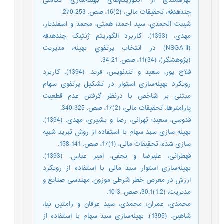
بهره‎مندی از الگوریتم‌های بهینه‌سازی تکاملی
چندهدفه، تحقیقات مالی، (2)16، صص. 253-270.
شیبت الحمدي، سید احمد؛ همتی، محمد و اسفندیار،
مهدی، (1393). کاربرد الگوریتم ژنتیک چندهدفه
(NSGA-II) در انتخاب پرتفوي بهینه، مدیریت
(پژوهشگر)، (34)11، صص. 21-34.
فلاح پور، سعید و تندنویس، فرید. (1394). کاربرد
رویکرد بهینه‌سازی استوار در تشکیل پرتفوی سهام
مبتنی بر شاخص با درنظر گرفتن عدم قطعیت
پارامتر‌ها. تحقیقات مالی، (2)17، صص. 325-340.
قدوسی، سعید؛ تهرانی، رضا و بشیری، مهدی. (1394).
بهینه سازی سبد سهام با استفاده از روش تبرید شبیه‌
سازی شده، تحقیقات مالی، (1)17، صص. 141-158.
قهطرانی، علیرضا و نجفی، امیر عباس. (1393).
بهینه‌سازی استوار سبد مالی با استفاده از رویکرد
ارزش در معرض خطر شرطی موزون. مهندسی صنایع و
مدیریت، (1.2)30.1، صص. 3-10.
محمدی، عمران؛ محمدی، سید عرفان و رامتین نیا،
شاهین. (1395). بهینه‌سازی سبد سهام با استفاده از