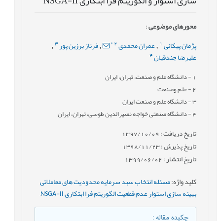
سازی استوار و الگوریتم فرا ابتکاری NSGA-II
محورهای موضوعی
:
3
*
2
1
پژمان پیکانی
عمران محمدی
فرناز برزین پور
,
,
,
4
علیرضا جندقیان
1
- دانشگاه علم و صنعت، تهران، ایران
2
- علم وصنعت
3
- دانشگاه علم و صنعت ایران
4
- دانشگاه صنعتی خواجه نصیرالدین طوسی، تهران، ایران
تاریخ دریافت : 1397/10/09
تاریخ پذیرش : 1398/11/23
تاریخ انتشار : 1399/06/02
کلید واژه
:
مسئله انتخاب سبد سرمایه محدودیت های معاملاتی
بهینه سازی استوار عدم قطعیت الگوریتم فرا ابتکاری NSGA-II
,
چکیده مقاله
: