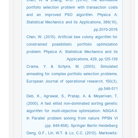
Chen, W. & Zhang, W.G. (2010). The admissible
portfolio selection problem with transaction costs
and an improved PSO algorithm. Physica A:
Statistical Mechanics and its Applications, 389(10),
pp.2070-2076.
Chen, W. (2015). Artificial bee colony algorithm for
constrained possibilistic portfolio optimization
problem. Physica A: Statistical Mechanics and its
Applications, 429, pp.125-139.
Crama, Y. & Schyns, M. (2003). Simulated
annealing for complex portfolio selection problems.
European Journal of operational research, 150(3),
pp.546-571.
Deb, K., Agrawal, S., Pratap, A. & Meyarivan, T.
(2000). A fast elitist non-dominated sorting genetic
algorithm for multi-objective optimization: NSGA-II.
In Parallel problem solving from nature PPSN VI
(pp. 849-858). Springer Berlin Heidelberg.
Deng, G.F., Lin, W.T. & Lo, C.C. (2012). Markowitz-