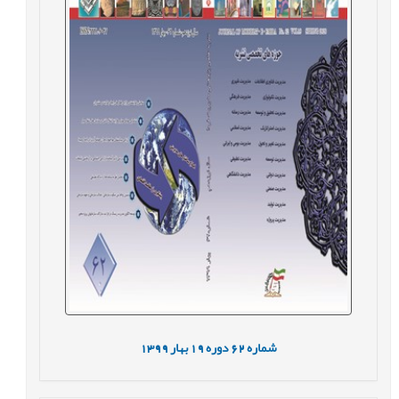
شماره
62
دوره
19
بهار
1399