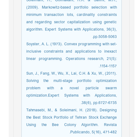
Soleimani, H., Golmakani, H.R. & Salimi, M.H.,
(2009). Markowitz-based portfolio selection with
minimum transaction lots, cardinality constraints
and regarding sector capitalization using genetic
algorithm. Expert Systems with Applications, 36(3),
pp.5058-5063.
Soyster, A. L. (1973). Convex programming with set-
inclusive constraints and applications to inexact
linear programming. Operations research, 21(5):
1154-1157.‏
Sun, J., Fang, W., Wu, X., Lai, C.H. & Xu, W., (2011).
Solving the multi-stage portfolio optimization
problem with a novel particle swarm
optimization.Expert Systems with Applications,
38(6), pp.6727-6735.
Tahmasebi, M., & Soleimani, H. (2018). Designing
the Best Stock Portfolio of Tehran Stock Exchange
Using the Bee Colony Algorithm. Revista
Publicando, 5(16), 471-482.