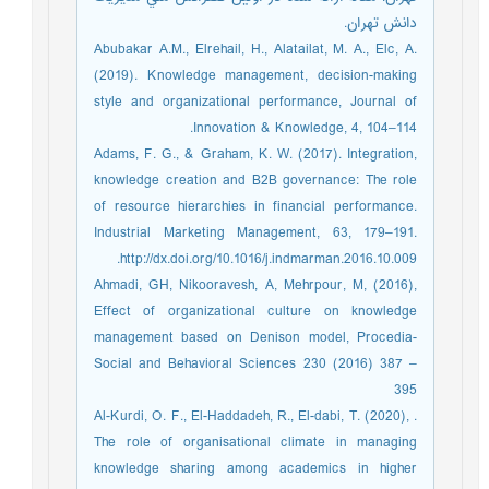
دانش تهران.
Abubakar A.M., Elrehail, H., Alatailat, M. A., Elc, A.
(2019). Knowledge management, decision-making
style and organizational performance, Journal of
Innovation & Knowledge, 4, 104–114.
Adams, F. G., & Graham, K. W. (2017). Integration,
knowledge creation and B2B governance: The role
of resource hierarchies in financial performance.
Industrial Marketing Management, 63, 179–191.
http://dx.doi.org/10.1016/j.indmarman.2016.10.009.
Ahmadi, GH, Nikooravesh, A, Mehrpour, M, (2016),
Effect of organizational culture on knowledge
management based on Denison model, Procedia-
Social and Behavioral Sciences 230 (2016) 387 –
395
. Al-Kurdi, O. F., El-Haddadeh, R., El-dabi, T. (2020),
The role of organisational climate in managing
knowledge sharing among academics in higher