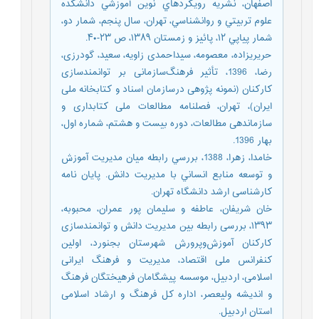
اصفهان، نشریه رويكردهاي نوين آموزشي دانشکده
علوم تربيتي و روانشناسي، تهران، سال پنجم، شمار دو،
شمار پياپي ۱۲، پائيز و زمستان ۱۳۸۹، ص ۲۳-۴۰.
حریریزاده، معصومه، سیداحمدی زاویه، سعید، گودرزی،
رضا، 1396، تأثیر فرهنگ‌سازمانی بر توانمندسازی
کارکنان (نمونه پژوهی درسازمان اسناد و کتابخانه ملی
ایران)، تهران، فصلنامه مطالعات ملی کتابداری و
سازماندهی مطالعات، دوره بیست و هشتم، شماره اول،
بهار 1396.
خامدا، زهرا، 1388، بررسي رابطه ميان مديريت آموزش
و توسعه منابع انساني با مديريت دانش. پایان نامه
کارشناسی ارشد دانشگاه تهران.
خان شریفان، عاطفه و سلیمان پور عمران، محبوبه،
۱۳۹۳، بررسی رابطه بین مدیریت دانش و توانمندسازی
کارکنان آموزش‌وپرورش شهرستان بجنورد، اولین
کنفرانس ملی اقتصاد، مدیریت و فرهنگ ایرانی
اسلامی، اردبیل، موسسه پیشگامان فرهیختگان فرهنگ
و اندیشه ولیعصر، اداره کل فرهنگ و ارشاد اسلامی
استان اردبیل.