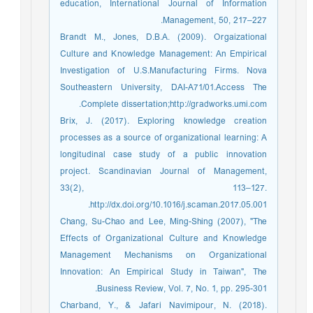
education, International Journal of Information
Management, 50, 217–227.
Brandt M., Jones, D.B.A. (2009). Orgaizational
Culture and Knowledge Management: An Empirical
Investigation of U.S.Manufacturing Firms. Nova
Southeastern University, DAI-A71/01.Access The
Complete dissertation;http://gradworks.umi.com.
Brix, J. (2017). Exploring knowledge creation
processes as a source of organizational learning: A
longitudinal case study of a public innovation
project. Scandinavian Journal of Management,
33(2), 113–127.
http://dx.doi.org/10.1016/j.scaman.2017.05.001.
Chang, Su-Chao and Lee, Ming-Shing (2007), "The
Effects of Organizational Culture and Knowledge
Management Mechanisms on Organizational
Innovation: An Empirical Study in Taiwan", The
Business Review, Vol. 7, No. 1, pp. 295-301.
Charband, Y., & Jafari Navimipour, N. (2018).