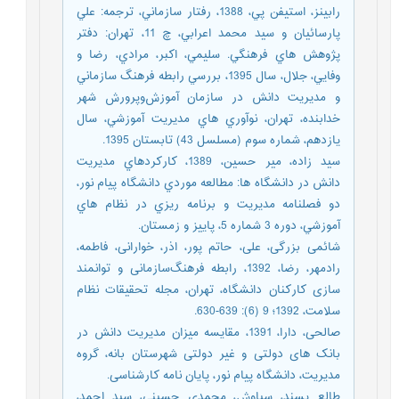
رابينز، استيفن پي، 1388، رفتار سازماني، ترجمه: علي
پارسائيان و سيد محمد اعرابي، چ 11، تهران: دفتر
پژوهش هاي فرهنگي. سليمي، اکبر، مرادي، رضا و
وفايي، جلال، سال 1395، بررسي رابطه فرهنگ سازماني
و مديريت دانش در سازمان آموزش‌وپرورش شهر
خدابنده، تهران، نوآوري هاي مديريت آموزشي، سال
يازدهم، شماره سوم (مسلسل 43) تابستان 1395.
سید زاده، میر حسین، 1389، كاركردهاي مديريت
دانش در دانشگاه ها: مطالعه موردي دانشگاه پيام نور،
دو فصلنامه مديريت و برنامه ريزي در نظام هاي
آموزشي، دوره 3 شماره 5، پاييز و زمستان.
شائمی بزرگی، علی، حاتم پور، اذر، خوارانی، فاطمه،
رادمهر، رضا، 1392، رابطه فرهنگ‌سازمانی و توانمند
سازی کارکنان دانشگاه، تهران، مجله تحقیقات نظام
سلامت، 1392؛ 9 (6): 639-630.
صالحی، دارا، 1391، مقایسه میزان مدیریت دانش در
بانک های دولتی و غیر دولتی شهرستان بانه، گروه
مدیریت، دانشگاه پیام نور، پایان نامه کارشناسی.
طالع پسند، سیاوش، محمدی حسینی، سید احمد،