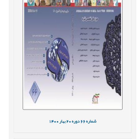
شماره
66
دوره
20
بهار
1400