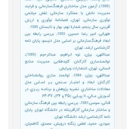
(1395)، آزمون مدل ساختاری فرهنگ‌سازمانی و فرایند
مدیریت دانش با عملکرد سازمانی: نقش میانجی
نوآوری سازمانی، تهران، فصلنامة نوآوری و ارزش
آفرینی، سال پنجم، شمارة نهم، بهار و تابستان 1395.
طهرانی، امیر رضا حسین، 1393، بررسی رابطه بین
ابعاد فرهنگ‌سازمانی بر اساس مدل دنیسو، پایان نامه
کارشناسی ارشد، تهران.
عبداللهی، بیژن، نوه ابراهیم، عبدالرحیم (1385)،
توانمندسازی کارکنان، کلیدطلایی مدیریت منابع
انسانی، تهران، انتشارات ویرایش.
عبداللهي، بيژن، 1384، توانمند سازي روانشناختي
كاركنان: ابعاد و اعتبـار سـنجي بـر اسـاس مدل
معادلات ساختاري. نشریه پژوهش و برنامـه ريـزي در
آمـوزش عـالي، ۱۱ پيـاپي (۳۵ و ۳۶)، ۳۷-۶۴.
قناتی، سوسن،1387، بررسي رابطه بين فرهنگ سازماني
و ساختار سازماني كارآفرينانه در دانشگاه تهران. پایان
نامه کارشناسی ارشد دانشگاه تهران.
عبودی، حمید، لطفی زنگنه درویش، مصدق، کاظمیان،