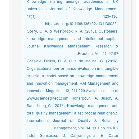
Knowledge sharing amongst academics in UK
universities. Journal of Knowledge Management,
17(1), 123–136.
https://doi.org/10.1108/13673271311300831.
Gorry, G. A. & Westbrook, R. A. (2013). Customers,
knowledge management, and intellectual capital.
Journal Knowledge Management Research &
Practice. Vol. 11, 92-97.
Graziele Dickel, D. & Luiz de Moura, G. (2016).
Organizational performance evaluation in intangible
criteria: a model based on knowledge management
and innovation management, RAI Management and
Innovation Magazine, 13, 211-220.Available online at
www.sciencedirect.com Honarpour, A. Jusoh, A.
Sang Long, C. (2017), Knowledge management and
total quality management: a reciprocal relationship,
International Journal of Quality & Reliability
Management, Vol. 34 Iss 1 pp. 91-102.
Indra Sensusea, D, Cahyaningsiha, E, Catur