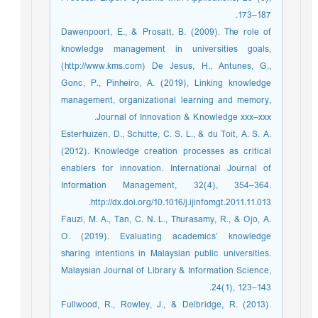
173–187.
Dawenpoort, E., & Prosatt, B. (2009). The role of
knowledge management in universities goals,
(http://www.kms.com) De Jesus, H., Antunes, G.,
Gonc, P., Pinheiro, A. (2019), Linking knowledge
management, organizational learning and memory,
Journal of Innovation & Knowledge xxx–xxx.
Esterhuizen, D., Schutte, C. S. L., & du Toit, A. S. A.
(2012). Knowledge creation processes as critical
enablers for innovation. International Journal of
Information Management, 32(4), 354–364.
http://dx.doi.org/10.1016/j.ijinfomgt.2011.11.013.
Fauzi, M. A., Tan, C. N. L., Thurasamy, R., & Ojo, A.
O. (2019). Evaluating academics’ knowledge
sharing intentions in Malaysian public universities.
Malaysian Journal of Library & Information Science,
24(1), 123–143.
Fullwood, R., Rowley, J., & Delbridge, R. (2013).