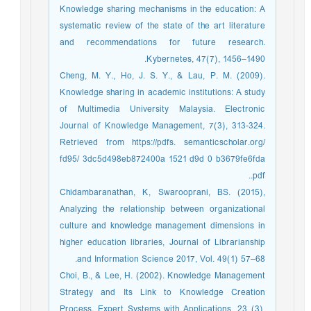
Knowledge sharing mechanisms in the education: A
systematic review of the state of the art literature
and recommendations for future research.
Kybernetes, 47(7), 1456–1490.
Cheng, M. Y., Ho, J. S. Y., & Lau, P. M. (2009).
Knowledge sharing in academic institutions: A study
of Multimedia University Malaysia. Electronic
Journal of Knowledge Management, 7(3), 313-324.
Retrieved from https://pdfs. semanticscholar.org/
fd95/ 3dc5d498eb872400a 1521 d9d 0 b3679fe6fda
.pdf.
Chidambaranathan, K, Swarooprani, BS. (2015),
Analyzing the relationship between organizational
culture and knowledge management dimensions in
higher education libraries, Journal of Librarianship
and Information Science 2017, Vol. 49(1) 57–68.
Choi, B., & Lee, H. (2002). Knowledge Management
Strategy and Its Link to Knowledge Creation
Process. Expert Systems with Applications, 23 (3),