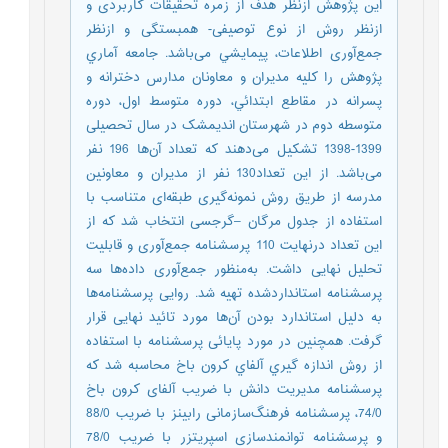
این پژوهش ازنظر هدف از زمره تحقیقات کاربردی و
ازنظر روش از نوع توصیفی- همبستگی و ازنظر
جمع‌آوری اطلاعات، پیمایشي می‌باشد. جامعه آماري
پژوهش را كليه مديران و معاونان مدارس دخترانه و
پسرانه در مقاطع ابتدائي، دوره متوسط اول، دوره
متوسطه دوم در شهرستان اندیمشک در سال تحصیلی
1399-1398 تشکیل می‌دهند که تعداد آن‌ها 196 نفر
می‌باشد. از این تعداد130 نفر از مدیران و معاونین
مدرسه از طریق روش نمونه‌گیری طبقه‌ای متناسب با
استفاده از جدول مرگان –گرجسی انتخاب شد که از
این تعداد درنهایت 110 پرسشنامه جمع‌آوری و قابلیت
تحلیل نهایی داشت. به‌منظور جمع‌آوری داده‌ها سه
پرسشنامه استانداردشده تهیه شد. روایی پرسشنامه‌ها
به دلیل استاندارد بودن آن‌ها مورد تائید نهایی قرار
گرفت. همچنین در مورد پایائی پرسشنامه با استفاده
از روش اندازه گیري آلفاي کرون باخ محاسبه شد که
پرسشنامه مدیریت دانش با ضریب آلفای کرون باخ
74/0، پرسشنامه فرهنگ‌سازمانی رابینز با ضریب 88/0
و پرسشنامه توانمندسازی اسپریتزر با ضریب 78/0