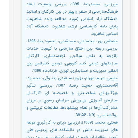
میرزایی، محمدرضا، 1395، بررسی وضعيت ابعاد
فرهنگ‌سازمانی از منظر رابينز در بين کارکنان و اساتيد
دانشگاه آزاد اسلامی (مورد مطالعه واحد شاهرود)،
پایان نامه کارشناسی ارشد، شاهرود، دانشگاه آزاد
اسلامی شاهرود.
مصطفی پور، محمدعلی، مستقیمی، محمودرضا، 1396،
بررسی رابطه بین اخلاق سازمانی با کیفیت خدمات
باتوجه به نقش میانجی توانمندسازی کارکنان
سازمانهای دولتی کنبد کاووس، دومین کنفرانس بین
المللی مدیریت و حسابداری، تهران، خردادماه 1396.
مقيمي، مريم؛ مهرام، بهروز؛ سـعيدي رضـواني، محمـود؛
آقامحمـديان، حميـد رضـا، 1387، بررسـي تـأثير
ويژگـيهـاي شخصـيتي و خصيصـه اي كاركنـان
سـازمان آمـوزش وپـرورش خراسان رضوي بر ميزان
مشاركت آن‌ها در نظام پيشنهادها، مطالعات تربيتـي و
روانشناسـي، (9)1، ۵۶-39.
همتي، محمد، (1389)، ارزيابي ميزان به كارگيري مولفه
هاي مديريت دانش در دانشكده هاي پرديس فني
تهران. مقاله ارائه شده در اولين كنفرانس ملي مديريت