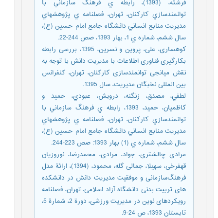
فرشته، (1393)، رابطه ي فرهنگ سازماني با
توانمندسازي كاركنان، تهران، فصلنامه ي پژوهشهاي
مديريت منابع انساني دانشگاه جامع امام حسين (ع)،
سال ششم، شماره ي 1، بهار 1393، صص 244-22.
کوهساری، علی، پروین و نسرین، 1395، بررسی رابطه
بکارگیری فناوری اطلاعات با مدیریت دانش با توجه به
نقش میانجی توانمندسازی کارکنان، تهران، کنفرانس
بین المللی نخبگان مدیریت، سال 1395.
لطفي، مصدق، زنگنه، درويش، عبودي، حمید و
كاظميان، حمید، 1393، رابطه ي فرهنگ سازماني با
توانمندسازي كاركنان، تهران، فصلنامه ي پژوهشهاي
مديريت منابع انساني دانشگاه جامع امام حسين (ع)،
سال ششم، شماره ي (1) بهار 1393: صص 223-244.
مرادی چالشتری، جواد، مرادی، محمدرضا، نوروزیان
قهفرخی، سهیلا، جمالی گله، محمود، (1394)، ارائة مدل
فرهنگ‌سازمانی و موفقیت مدیریت دانش در دانشکده
های تربیت بدنی دانشگاه آزاد اسلامی، تهران، فصلنامه
رویکردهای نوین در مدیریت ورزشی، دورة 2، شمارة 5،
تابستان 1393، ص 24-9.