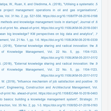
 Matipa, W., Ruan, X. and Oledinma, A. (2018), "Utilising a systematic
 project management operations in oil and gas organisations",
, Vol. 31 No. 2, pp. 527-556. https://doi.org/10.1108/ITP-08-2016-0198.
ces, methods and knowledge management tools in startups", Journal of
f-print No. ahead-of-print. https://doi.org/10.1108/JKM-06-2018-0361.
 mean big knowledge? KM perspectives on big data and analytics",
nt, Vol. 21 No. 1, pp. 1-6. https://doi.org/10.1108/JKM-08-2016-0339.
, S. (2018), "External knowledge sharing and radical innovation: the
al of Knowledge Management, Vol. 22 No. 5, pp. 1104-1123.
https://doi.org/10.1108/JKM-05-2017-0172.
, S. (2018), "External knowledge sharing and radical innovation: the
al of Knowledge Management, Vol. 22 No. 5, pp. 1104-1123.
https://doi.org/10.1108/JKM-05-2017-0172.
ang, W. (2019), "Influence mechanism of job satisfaction and positive
s", Engineering, Construction and Architectural Management, Vol.
of-print No. ahead-of-print. https://doi.org/10.1108/ECAM-10-2018-0463.
ck to basics: building a knowledge management system", Strategic
irection, Vol. 35 No. 2, pp. 1-3. https://doi.org/10.1108/SD-07-2018-0163.