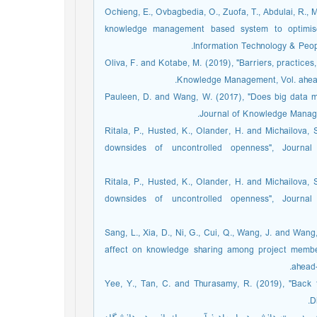
5. Ochieng, E., Ovbagbedia, O., Zuofa, T., Abdulai, R.,
knowledge management based system to optimise
Information Technology & People
6. Oliva, F. and Kotabe, M. (2019), "Barriers, practi
Knowledge Management, Vol. ahead-o
7. Pauleen, D. and Wang, W. (2017), "Does big data
Journal of Knowledge Manageme
8. Ritala, P., Husted, K., Olander, H. and Michailova
downsides of uncontrolled openness", Journ
9. Ritala, P., Husted, K., Olander, H. and Michailova
downsides of uncontrolled openness", Journ
10. Sang, L., Xia, D., Ni, G., Cui, Q., Wang, J. and W
affect on knowledge sharing among project member
ahead-
11. Yee, Y., Tan, C. and Thurasamy, R. (2019), "Ba
D