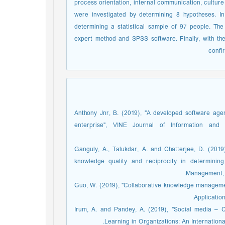
process orientation, internal communication, culture
were investigated by determining 8 hypotheses. I
determining a statistical sample of 97 people. The 
expert method and SPSS software. Finally, with the
confi
1. Anthony Jnr, B. (2019), "A developed software a
enterprise", VINE Journal of Information an
2. Ganguly, A., Talukdar, A. and Chatterjee, D. (2019
knowledge quality and reciprocity in determining
Management, V
3. Guo, W. (2019), "Collaborative knowledge manageme
Application
4. Irum, A. and Pandey, A. (2019), "Social media
Learning in Organizations: An International 