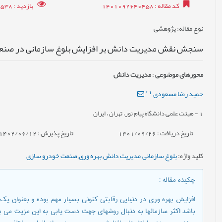
کد مقاله
: 1401092640458
بازدید
: 4538
نوع مقاله
: پژوهشی
سنجش نقش مدیریت دانش بر افزایش بلوغ سازمانی در صنع
محورهای موضوعی
:
مدیریت دانش
*
1
حمید رضا مسعودی
1
- هیئت علمی دانشگاه پیام نور، تهران ، ایران
تاریخ دریافت : 1401/09/26
تاریخ پذیرش : 1402/06/12
کلید واژه
:
بلوغ سازمانی
,
مدیریت دانش
,
بهره وری
,
صنعت خودرو سازی
,
چکیده مقاله
:
افزایش بهره وری در دنیایی رقابتی کنونی بسیار مهم بوده و بعنوان یک
باشد اکثر سازمانها به دنبال روشهای جهت دست یابی به این مزیت می ب