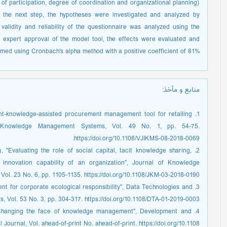
 of participation, degree of coordination and organizational planning)
n the next step, the hypotheses were investigated and analyzed by
validity and reliability of the questionnaire was analyzed using the
 expert approval of the model tool, the effects were evaluated and
rmed using Cronbach's alpha method with a positive coefficient of 81%
منابع و مأخذ
:
gent-knowledge-assisted procurement management tool for retailing
d Knowledge Management Systems, Vol. 49 No. 1, pp. 54-75.
https://doi.org/10.1108/VJIKMS-08-2018-0069.
), "Evaluating the role of social capital, tacit knowledge sharing,
 innovation capability of an organization", Journal of Knowledge
ol. 23 No. 6, pp. 1105-1135. https://doi.org/10.1108/JKM-03-2018-0190.
nt for corporate ecological responsibility", Data Technologies and
s, Vol. 53 No. 3, pp. 304-317. https://doi.org/10.1108/DTA-01-2019-0003.
 – Changing the face of knowledge management", Development and
Journal, Vol. ahead-of-print No. ahead-of-print. https://doi.org/10.1108.