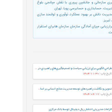
، ۱۳۹۷، بررسی رابطه بین یادگیری سازمانی و جانشین پروری با نقش میانجی بلوغ
دیریت، حسابداری و حسابرسی پویا، تهران.
استراتژی و کارکردهای مدیریت دانش بر بهبود عملکرد، نوآوری و توانمند سازی
تبریز.
هرات، ۱۳۹۶، شناسایی عوامل موثربرارزیابی میزان آمادگی سازمان سازمان هابرای استقرار
ت.
طراحي الگويي براي ارزيابي سياست و تصميم‌گيري‌هاي راهبردي در دانشگاه‌هاي ايران
تاریخ چاپ
: 1404/11/30
تدوین و نگاشت راهبردهای توسعه مدیریت منابع انسانی بر اساس فناوری هوش مصنوعی در سازمان امور مالیاتی کشور
تاریخ چاپ
: 1404/02/17
الزامات مدیریتی انتشار ریال دیجیتال توسط بانک مرکزی