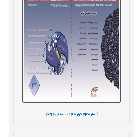
شماره
43
دوره
14
تابستان
1394