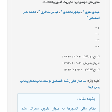
محورهای موضوعی
:
مدیریت فناوری اطلاعات
3
2
1
مهدی تقوی
تیمور محمدی
عباس شاکری
محمد نصر
,
,
,
4
اصفهانی
-
1
-
2
-
3
-
4
تاریخ دریافت : 1394/12/04
تاریخ پذیرش : 1394/12/04
تاریخ انتشار : 1394/06/30
کلید واژه
:
ساختار مالی رشد اقتصادی توسعه مالی معماری مالی
پانل دیتا
,
چکیده مقاله
:
نظام مالی کشورها به عنوان بازوی محرک رشد