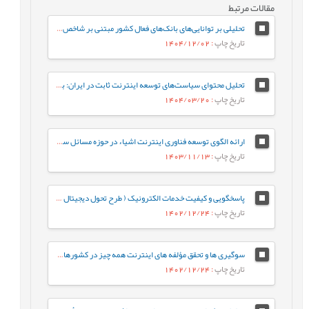
مقالات مرتبط
تحلیلی بر توانایی‌های بانک‌های فعال کشور مبتنی بر شاخص‌های بانک مرکزی با رویکرد تلفیقی از کارت امتیازی متوازن، تئوری بازی‌ها و تحلیل پوششی داده‌ها
تاریخ چاپ
: 1404/12/02
تحلیل محتوای سیاست‌های توسعه اینترنت ثابت در ایران: بررسی اهداف، ابزارها و الگوهای مداخله
تاریخ چاپ
: 1404/03/20
ارائه الگوی توسعه فناوری اینترنت اشیاء در حوزه مسائل سلامت و درمان در جهت تحقق اهداف توسعه پایدار
تاریخ چاپ
: 1403/11/13
پاسخگویی و کیفیت خدمات الکترونیک ( طرح تحول دیجیتال ) تامین اجتماعی بر اعتمادکارفرمایان کسب‌‌و کارهای کوچک به سازمان تامین اجتماعی با نقش واسطه‌‌‌ای رضایت کارفرما (مطالعه موردی: کارفرمایان کسب‌‌وکارهای کوچک شهرستان شازند)
تاریخ چاپ
: 1402/12/24
سوگیری ها و تحقق مؤلفه های اینترنت همه چیز در کشورهای همسایه ایران (مطالعه موردی: امارات متحده عربی و ترکیه)
تاریخ چاپ
: 1402/12/24