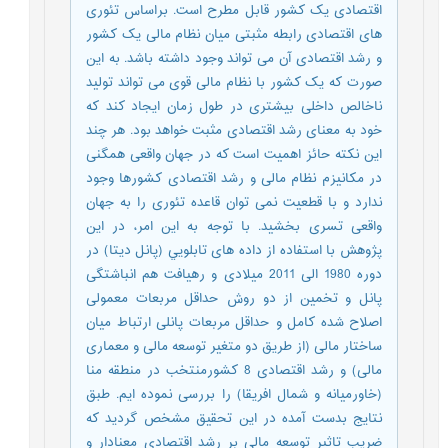
اقتصادی یک کشور قابل مطرح است. براساس تئوری
های اقتصادی رابطه مثبتی میان نظام مالی یک کشور
و رشد اقتصادی آن می تواند وجود داشته باشد. به این
صورت که یک کشور با نظام مالی قوی می تواند تولید
ناخالص داخلی بیشتری در طول زمان ایجاد کند که
خود به معنای رشد اقتصادی مثبت خواهد بود. هر چند
این نکته حائز اهمیت است که در جهان واقعی همگنی
در مکانیزم نظام مالی و رشد اقتصادی کشورها وجود
ندارد و با قطعیت نمی توان قاعده تئوری را به جهان
واقعی تسری بخشید. با توجه به این امر، در این
پژوهش با استفاده از داده های تابلويي (پانل دیتا) در
دوره 1980 الی 2011 میلادی و رهیافت هم انباشتگی
پانل و تخمین از دو روش حداقل مربعات معمولی
اصلاح شده کامل و حداقل مربعات پانلی ارتباط میان
ساختار مالی (از طریق دو متغیر توسعه مالی و معماری
مالی) و رشد اقتصادی 8 کشورمنتخب در منطقه منا
(خاورمیانه و شمال افریقا) را بررسی نموده ایم. طبق
نتایج بدست آمده در این تحقیق مشخص گردید که
ضریب تاثیر توسعه مالی بر رشد اقتصادی معنادار و