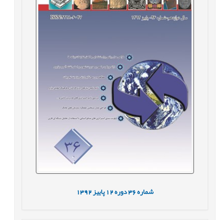
شماره
36
دوره
12
پاییز
1392