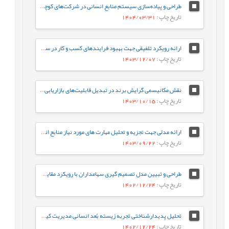
طراحی و پیاده‌سازی سیستم منابع انسانی در شرکت‌های کوچک و متوسط (SMEs) با رویکرد داده‌کاوی (مورد مطالعه: شرکت‌های کاشی و سرامیک استان یزد)
تاریخ چاپ
: 1404/03/31
ارائه رویکرد تلفیقی جهت بهبود فرایندهای کسب و کار در سازمانهای خدماتی
تاریخ چاپ
: 1403/12/07
نقش مکانیسمی گرایش برند در تبدیل قابلیت‌های بازاریابی و گرایش کارآفرینانه به ارزش برند: مطالعۀ موردی در صنعت کاشی و سرامیک
تاریخ چاپ
: 1403/10/15
ارائه مدلی جهت تجزیه و تحلیل مهارت های مورد نیاز منابع انسانی نسل چهارم در محیط فازی
تاریخ چاپ
: 1403/09/22
طراحی و تبیین مدل تصمیم گیری سهامداران با رویکرد مقایسه ای مالی کلاسیک و مالی رفتاری در بازار سرمایه
تاریخ چاپ
: 1402/12/24
تحلیل پدیدارشناختی تجربه زیسته بُعد انسانی مدیریت کیفیت
تاریخ چاپ
: 1402/12/24