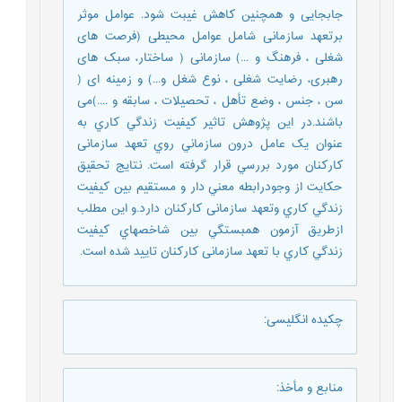
جابجایی و همچنین کاهش غیبت شود. عوامل موثر
برتعهد سازمانی شامل عوامل محیطی (فرصت های
شغلی ، فرهنگ و ...) سازمانی ( ساختار، سبک های
رهبری، رضایت شغلی ، نوع شغل و...) و زمینه ای (
سن ، جنس ، وضع تأهل ، تحصیلات ، سابقه و ....)می
باشند.در اين پژوهش تاثير كيفيت زندگي كاري به
عنوان يک عامل درون سازماني روي تعهد سازمانی
کارکنان مورد بررسي قرار گرفته است. نتايج تحقيق
حكايت از وجودرابطه معني دار و مستقيم بين كيفيت
زندگي كاري وتعهد سازمانی کارکنان دارد.و اين مطلب
ازطريق آزمون همبستگي بين شاخصهاي كيفيت
زندگي كاري با تعهد سازمانی کارکنان تاييد شده است.
چکیده انگلیسی
:
منابع و مأخذ
: