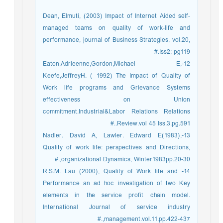
Dean, Elmuti, (2003) Impact of Internet Aided self-
managed teams on quality of work-life and
performance, journal of Business Strategies, vol.20,
Iss2; pg119.#
12-Eaton,Adrieenne,Gordon,Michael E,
Keefe,JeffreyH. ( 1992) The Impact of Quality of
Work life programs and Grievance Systems
effectiveness on Union
commitment.Industrial&Labor Relations Relations
Review.vol 45 Iss.3.pg.591..#
13-Nadler. David A, Lawler. Edward E(1983),
Quality of work life: perspectives and Directions,
organizational Dynamics, Winter1983pp.20-30,.#
14- R.S.M. Lau (2000), Quality of Work life and
Performance an ad hoc investigation of two Key
elements in the service profit chain model.
International Journal of service industry
management.vol.11.pp.422-437,.#