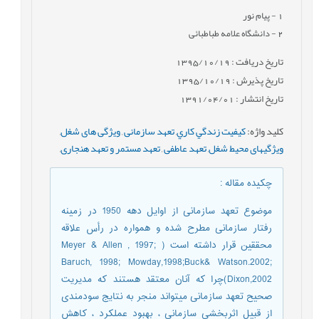
1
- پیام نور
2
- دانشگاه علامه طباطبائی
تاریخ دریافت : 1395/10/19
تاریخ پذیرش : 1395/10/19
تاریخ انتشار : 1391/04/01
کلید واژه
:
كيفيت زندگي كاري
,
تعهد سازمانی
,
ويژگی های شغل
,
ويژگيهای محيط شغل
,
تعهد عاطفی
,
تعهد مستمر و تعهد هنجاری
,
چکیده مقاله
:
موضوع تعهد سازمانی از اوایل دهه 1950 در زمینه
رفتار سازمانی مطرح شده و همواره در رأس علاقه
محققین قرار داشته است ( Meyer & Allen , 1997;
Baruch, 1998; Mowday,1998;Buck& Watson.2002;
Dixon,2002)چرا که آنان معتقد هستند که مدیریت
صحیح تعهد سازمانی میتواند منجر به نتایج سودمندی
از قبیل اثربخشی سازمانی ، بهبود عملکرد ، کاهش