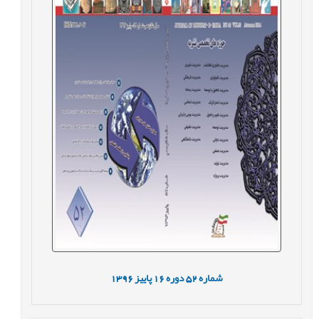
شماره
52
دوره
16
پاییز
1396