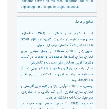
indicator serves as the most important factor in
explaining the changes in project success.
منابع و مأخذ
:
آذر، ع. غلامزاده، ر. قنواتی، م. (1391)، مدلسازی
مسیری-ساختاری در مدیریت، کاربرد نرم افزار Smart
PLS. انتشارات نگاه دانش، چاپ اول، تهران.
حبیبی،ح.ر. (1391)،"استفاده از جمع سپاری برای
تجاری سازی ایده ها، محصولات و خدمات در کسب
وکارها". اولين همايش ملي مديريت و كارآفريني.
حنفی زاده، پ. زارع و رواسان، ا. (1391)، روش تحلیل
ساختارهای چند سطحی با استفاده از نرم افزار
SmartPLS، ترمه.
چسبرو، ه. (2003)، نوآوری باز: پارادایم نوین آفرینش و
تجاری سازی فناوری. (س. ک. باقری، و م. شاوردی،
مترجم). انتشارات دانشگاه هاروارد.
قاسمى،و. (1391)، " برآورد حجم بهینه نمونه در