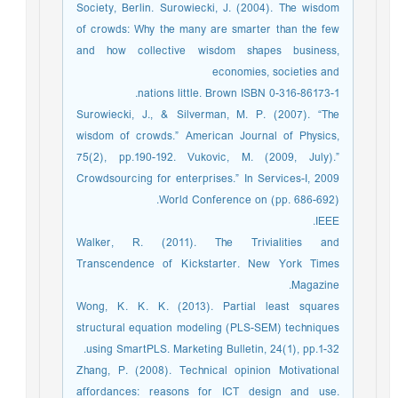
Society, Berlin. Surowiecki, J. (2004). The wisdom
of crowds: Why the many are smarter than the few
and how collective wisdom shapes business,
economies, societies and
nations little. Brown ISBN 0-316-86173-1.
Surowiecki, J., & Silverman, M. P. (2007). “The
wisdom of crowds.” American Journal of Physics,
75(2), pp.190-192. Vukovic, M. (2009, July).”
Crowdsourcing for enterprises.” In Services-I, 2009
World Conference on (pp. 686-692).
IEEE.
Walker, R. (2011). The Trivialities and
Transcendence of Kickstarter. New York Times
Magazine.
Wong, K. K. K. (2013). Partial least squares
structural equation modeling (PLS-SEM) techniques
using SmartPLS. Marketing Bulletin, 24(1), pp.1-32.
Zhang, P. (2008). Technical opinion Motivational
affordances: reasons for ICT design and use.