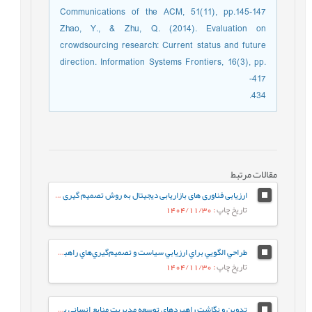
Communications of the ACM, 51(11), pp.145-147
Zhao, Y., & Zhu, Q. (2014). Evaluation on
crowdsourcing research: Current status and future
direction. Information Systems Frontiers, 16(3), pp.
417-
434.
مقالات مرتبط
ارزیابی فناوری های بازاریابی دیجیتال به روش تصمیم گیری چند معیاره فازی (مورد مطالعه شرکت گوشتی کاله)
تاریخ چاپ
: 1404/11/30
طراحي الگويي براي ارزيابي سياست و تصميم‌گيري‌هاي راهبردي در دانشگاه‌هاي ايران
تاریخ چاپ
: 1404/11/30
تدوین و نگاشت راهبردهای توسعه مدیریت منابع انسانی بر اساس فناوری هوش مصنوعی در سازمان امور مالیاتی کشور