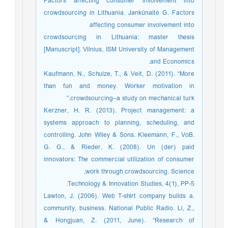
Factors affecting consumer involvement into
crowdsourcing in Lithuania. Jankūnaitė G. Factors
affecting consumer involvement into
crowdsourcing in Lithuania: master thesis
[Manuscript]. Vilnius, ISM University of Management
and Economics.
Kaufmann, N., Schulze, T., & Veit, D. (2011). “More
than fun and money. Worker motivation in
crowdsourcing–a study on mechanical turk.”
Kerzner, H. R. (2013). Project management: a
systems approach to planning, scheduling, and
controlling. John Wiley & Sons. Kleemann, F., VoB.
G. G., & Rieder, K. (2008). Un (der) paid
innovators: The commercial utilization of consumer
work through crowdsourcing. Science,
Technology & Innovation Studies, 4(1), PP-5.
.Lawton, J. (2006). Web T-shirt company builds a
community, business. National Public Radio. Li, Z.,
& Hongjuan, Z. (2011, June). “Research of