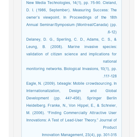
New Media Technologies, 14(1), pp. 75-90. Cleland,
D. I. (1986, September). Measuring Success: The
owner’s viewpoint. In Proceedings of the 18th
Annual Seminar/Symposium (Montreal/Canada) (pp.
6-12).
Delaney, D. G., Sperling, C. D., Adams, C. S., &
Leung, B. (2008). Marine invasive species:
validation of citizen science and implications for
national
monitoring networks. Biological Invasions, 10(1), pp.
117-128.
Eagle, N. (2009). txteagle: Mobile crowdsourcing. In
Internationalization, Design and Global
Development (pp. 447-456). Springer Berlin
Heidelberg. Franke, N., Von Hippel, E., & Schreier,
M. (2006). “Finding Commercially Attractive User
Innovations: A Test of Lead‐User Theory.” Journal of
Product
Innovation Management, 23(4), pp. 301-315