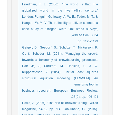
Friedman, T. L. (2006). “The world is flat: The
globalized world in the twenty-first century.”
London: Penguin. Galloway, A. W. E., Tudor, M. T., &
Haegen, W. M. V. The reliability of citizen science: a
case study of Oregon White Oak stand surveys,
Wildlife Soc. B, 34,
pp. 1425-1429.
Geiger, D., Seedorf, S., Schulze, T., Nickerson, R.
C., & Schader, M. (2011). “Managing the crowd:
towards a taxonomy of crowdsourcing processes.
Hair Jr, J., Sarstedt, M., Hopkins, L., & G.
Kuppelwieser, V. (2014). Partial least squares
structural equation modeling (PLS-SEM) An
emerging tool in
business research. European Business Review,
26(2), pp. 106-121.
Howe, J. (2006). “The rise of crowdsourcing.” Wired
magazine, 14(6), pp. 1-4. Jankūnaitė, G. (2015).