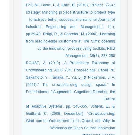
22-37. Poli, M., Cosić, I., & Lalić, B. (2010). Project
strategy: Matching project structure to project type
to achieve better success. International Journal of
Industrial Engineering and Management, 1(1),
pp.29-40. Prügl, R., & Schreier, M. (2006). Learning
from leading-edge customers at The Sims: opening
up the innovation process using toolkits. R&D
Management, 36(3), 237-250.
ROUSE, A. (2010). A Preliminary Taxonomy of
Crowdsourcing. ACIS 2010 Proceedings. Paper 76.
Sakamoto, Y., Tanaka, Y., Yu, L., & Nickerson, J. V.
(2011).” The crowdsourcing design space.” In
Foundations of Augmented Cognition. Directing the
Future
of Adaptive Systems, pp. 346-355. Schenk, E., &
Guittard, C. (2009, December). “Crowdsourcing:
What can be Outsourced to the Crowd, and Why. In
Workshop on Open Source Innovation,