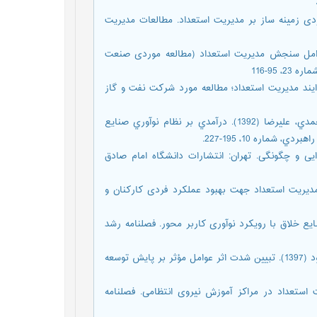
والحسن (1389). تأثیر عوامل راهبردی زمینه ساز بر مدیریت استعداد. مطالعات مدیریت
رتضی (1390). بررسی و تحلیل عوامل سنجش مدیریت استعداد (مطالعه موردی صنعت
طراحی مدل بهینه سازی فرایند مدیریت استعداد؛ مطالعه مورد شرکت نفت و گاز
رضاییان فردویی، صدیقه، فلاح، حسن، قاضی نوري، سید سپهر، علی احمدي، علیرضا (1392). درآمدي بر نظام نوآوري صنایع
شماره 10، 195-227.
یت عملکرد: چیستی، چرایی و چگونگی. تهران: انتشارات دانشگاه امام صادق
 مدل جامع و سیستمی مدیریت استعداد جهت بهبود عملکرد فردی کارکنان و
اوشی، بهناز (1396). آسیب شناسی صنایع خلاق با رویکرد نوآوری کاربر محور. فصلنامه رشد
شاملی، مهدی، مدهوشی، مهرداد، آقاجانی، حسنعلی، یحیی زاده فر، محمود (1397). تبیین شدت اثر عوامل مؤثر بر پایش توسعه
مل مؤثر بر مديريت استعداد در مراكز آموزش نيروى انتظامى. فصلنامه