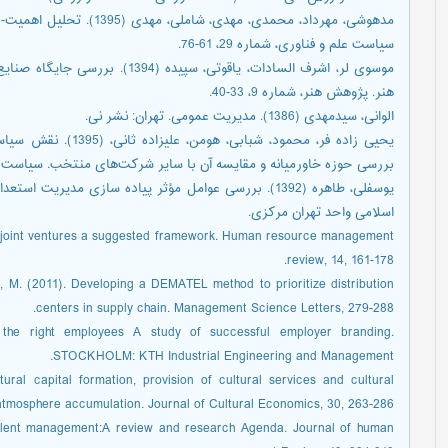
مدهوشی، مهرداد، محمدی، مهد
سیاست علم و فناوری، شماره 29، 61-76.
موسوی لر، اشرف السادات، یاقوتی، س
هنر. پژوهش هنر، شماره 9، 33-40.
الوانی، سیدمهدی (1386). مديريت عمومى. تهران: نشر نى.
یحیی زاده فر، محمود، 
بررسی حوزه خاورمیانه و مقایسه آن با سایر شرکت‌های منتخب. سیاست علم و فناوری، س
يوسفلی، طاهره (1392). بررسی عوامل مؤثر پياده سازی مدير
اسلامی واحد تهران مركزی.
r joint ventures a suggested framework. Human resource management
review, 14, 161-178.
eh, M. (2011). Developing a DEMATEL method to prioritize distribution
centers in supply chain. Management Science Letters, 279-288.
g the right employees A study of successful employer branding.
STOCKHOLM: KTH Industrial Engineering and Management.
ural capital formation, provision of cultural services and cultural
atmosphere accumulation. Journal of Cultural Economics, 30, 263-286.
c talent management:A review and research Agenda. Journal of human