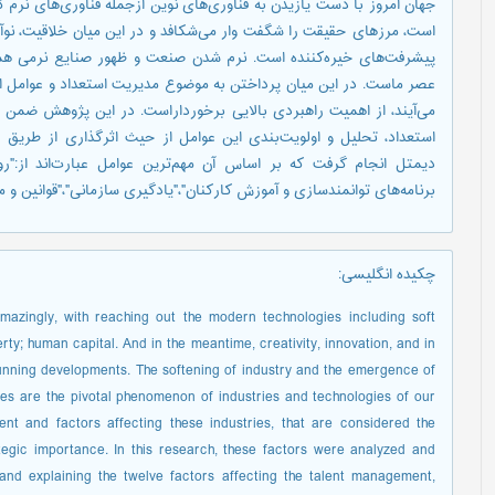
جهان امروز با دست یازیدن به فناوری‌های نوین ازجمله فناوری‌های نرم ک
است، مرزهای حقیقت را شگفت وار می‌شکافد و در این میان خلاقیت، نوآور
پیشرفت‌های خیره‌کننده است. نرم شدن صنعت و ظهور صنایع نرمی هم
عصر ماست. در این میان پرداختن به موضوع مدیریت استعداد و عوامل اثر
می‌آیند، از اهمیت راهبردی بالایی برخورداراست. در این پژوهش ضمن شن
استعداد، تحلیل و اولویت‌بندی این عوامل از حیث اثرگذاری از طری
دیمتل انجام گرفت که بر اساس آن مهم‌ترین عوامل عبارت‌اند از:"رو
برنامه‌های توانمندسازی و آموزش کارکنان"،"یادگیری سازمانی"،"قوانین و م
چکیده انگلیسی
:
amazingly, with reaching out the modern technologies including soft
rty; human capital. And in the meantime, creativity, innovation, and in
tunning developments. The softening of industry and the emergence of
ries are the pivotal phenomenon of industries and technologies of our
nt and factors affecting these industries, that are considered the
ategic importance. In this research, these factors were analyzed and
g and explaining the twelve factors affecting the talent management,