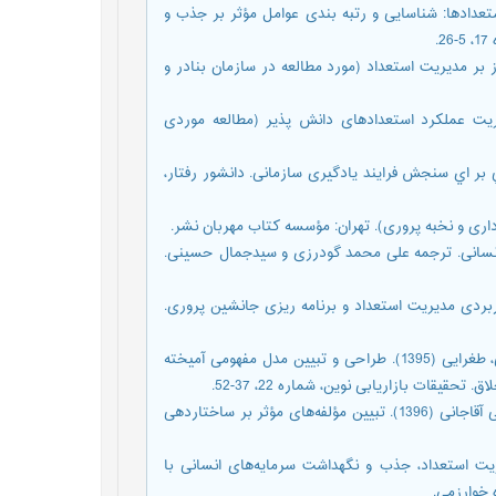
آرین، جواهری زاده، ابراهیم (1391). مدیریت استعدادها: شناسایی و رتبه بندی عوامل مؤثر بر جذب و
زمينه ساز بر مديريت استعداد (مورد مطالعه در سازمان بنادر و
 مؤثر بر مديريت عملکرد استعدادهای دانش پذير (مطالعه موردی
ساخت و اعتبار يابي مقياسي بر اي سنجش فرایند یادگیری سازمانی. دانشور رفتار،
وسعه سرمایه انسانی. ترجمه علی محمد گودرزی و سیدجمال حسینی.
ی آتی: راهنمای كاربردی مدیریت استعداد و برنامه ریزی جانشین پروری.
مبارکی، محمدحسن، رضوانی، مهران، یداللهی فارسی، جهانگیر، محمدتقی، طغرایی (1395). طراحی و تبیین مدل مفهومی آمیخته
یقات بازاریابی نوین، شماره 22، 37-52.
محمدی، مهدی، مدهوشی، مهرداد، صفائی قادیکلایی، عبدالحمید، حسنعلی آقاجانی (1396). تبیین مؤلفه‌های مؤثر بر ساختاردهی
مؤثر بر مدیریت استعداد، جذب و نگهداشت سرمایه‌های انسانی با