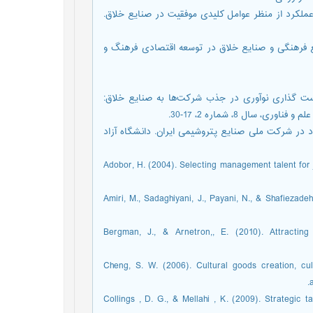
ی، شاملی، مهدی (1395). تحلیل اهمیت-عملکرد از منظر عوامل کلیدی موفقیت در صنایع خلاق.
پیده (1394). بررسی جایگاه صنایع فرهنگی و صنایع خلاق در توسعه اقتصادی فرهنگ و
شبابی، هومن، علیزاده ثانی، (1395). نقش سیاست گذاری نوآوری در جذب شرکت‌ها به صنایع خلاق:
ال 8، شماره 2، 17-30.
يت استعداد در شركت ملی صنايع پتروشيمی ايران. دانشگاه آزاد
Adobor, H. (2004). Selecting management talent fo
Amiri, M., Sadaghiyani, J., Payani, N., & Shafiezad
Bergman, J., & Arnetron,, E. (2010). Attractin
Cheng, S. W. (2006). Cultural goods creation, cult
Collings , D. G., & Mellahi , K. (2009). Strategi