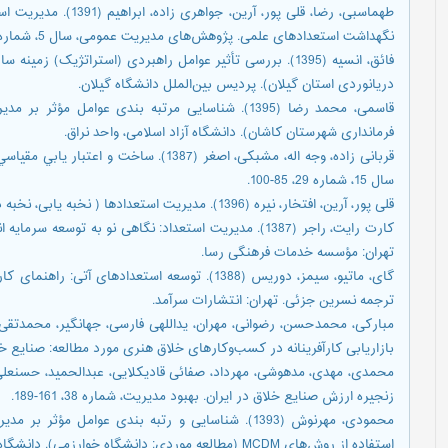
طهماسبی، رضا، قلی پور، 
نگهداشت استعدادهای علمی. پژوهش‌های مدیریت عمومی، سال 5، شماره 17، 5-26.
فائق، انسيه (1395). بررسی تأثیر عوامل راهبردی (استراتژيک) 
دريانوردی استان گيلان). پرديس بین‌الملل دانشگاه گيلان.
قاسمی، محمد رضا (1395). شناسايی مرتبه بندی عوامل
فرمانداری شهرستان کاشان). دانشگاه آزاد اسلامی، واحد نراق.
قربانی زاده، وجه اله، مشبکی، اصغر (1387). 
سال 15، شماره 29، 85-100.
قلی پور، آرین، افتخار، نیره (1396). مدیریت استعدادها ( نخبه یابی، نخبه داری و نخبه پروری). تهران: مؤسسه کتاب مهربان نشر.
کارت رایت، راجر (1387). مدیریت استعداد: نگاهی نو به ت
تهران: مؤسسه خدمات فرهنگی رسا.
گای، ماتیو، سیمز، دوریس (1388). توسعه استعدادها
ترجمه نسرین جزئی. تهران: انتشارات سرآمد.
بازاریابی کارآفرینانه در کسب‌وکارهای خلاق هنری مورد مطالعه: صنایع خلاق. تحق
زنجیره ارزش صنایع خلاق در ایران. بهبود مدیریت، شماره 38، 161-189.
محمودی، مهرنوش (1393). شناسایی و رتبه بندی عوامل 
استفاده از روش‌های MCDM (مطالعه موردی: دانشگاه خوارزمی). دانشگاه خوارزمی.