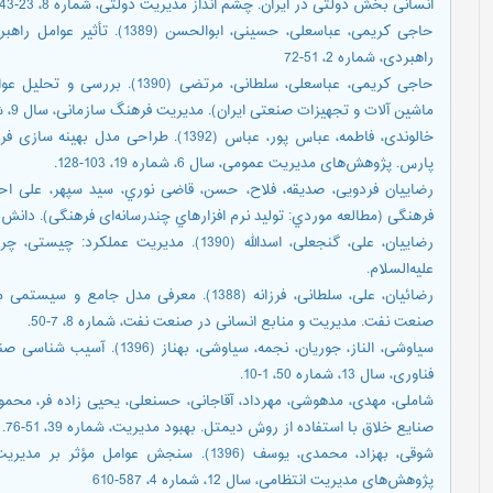
انسانی بخش دولتی در ایران. چشم انداز مدیریت دولتی، شماره 8، 23-43
حاجی کریمی، عباسعلی، حسینی، اب
راهبردی، شماره 2، 51-72
حاجی کریمی، عباسعلی، سلطانی، م
ماشین آلات و تجهیزات صنعتی ایران). مدیریت فرهنگ سازمانی، سال 9، شماره 23، 95-116
خالوندی، فاطمه، عباس پور، عباس (1392). 
پارس. پژوهش‌های مدیریت عمومی، سال 6، شماره 19، 103-128.
فرهنگی (مطالعه موردي: تولید نرم افزارهاي چندرسانه‌ای فرهنگی). دانش راهبردي، 
رضاییان، علی، گنجعلی، اسدالله (1390). مدیر
علیه‌السلام.
رضائیان، علی، سلطانی، فرزانه (1388). معرفی
صنعت نفت. مدیریت و منابع انسانی در صنعت نفت، شماره 8، 7-50.
سیاوشی، الناز، جوریان، نجمه، سی
فناوری، سال 13، شماره 50، 1-10.
صنایع خلاق با استفاده از روش دیمتل. بهبود مدیریت، شماره 39، 51-76.
شوقی، بهزاد، محمدی، یوسف (1396). سنجش عوا
پژوهش‌های مديريت انتظامی، سال 12، شماره 4، 587-610