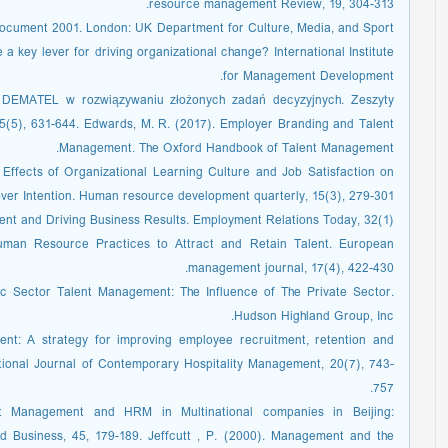
resource management Review, 19, 304-313.
ocument 2001. London: UK Department for Culture, Media, and Sport.
 a key lever for driving organizational change? International Institute
for Management Development.
y DEMATEL w rozwiązywaniu złożonych zadań decyzyjnych. Zeszyty
(5), 631-644. Edwards, M. R. (2017). Employer Branding and Talent
Management. The Oxford Handbook of Talent Management.
e Effects of Organizational Learning Culture and Job Satisfaction on
ver Intention. Human resource development quarterly, 15(3), 279-301.
ent and Driving Business Results. Employment Relations Today, 32(1).
uman Resource Practices to Attract and Retain Talent. European
management journal, 17(4), 422-430.
ic Sector Talent Management: The Influence of The Private Sector.
Hudson Highland Group, Inc.
nt: A strategy for improving employee recruitment, retention and
ational Journal of Contemporary Hospitality Management, 20(7), 743-
757.
ent Management and HRM in Multinational companies in Beijing:
rld Business, 45, 179-189. Jeffcutt , P. (2000). Management and the