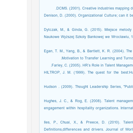
DCMS. (2001). Creative industries mapping d
Denison, D. (2000). Organizational Culture; can it be
Dytczak, M., & Ginda, G. (2015). Miejsce metod
Naukowe Wyższej Szkoły Bankowej we Wrocławiu, 15
Egan, T. M., Yang, B., & Bartlett, K. R. (2004). Th
Motivation to Transfer Learning and Turno
Farley, C. (2005). HR’s Role in Talent Managem
HILTROP, J. M. (1999). The quest for the best:H
Hudson . (2009). Thought Leadership Series, "Publ
Hughes, J. C., & Rog, E. (2008). Talent manageme
engagement within hospitality organizations. Intern
Iles, P., Chuai, X., & Preece, D. (2010). Tal
Definitions,differences and drivers. Journal of Wo