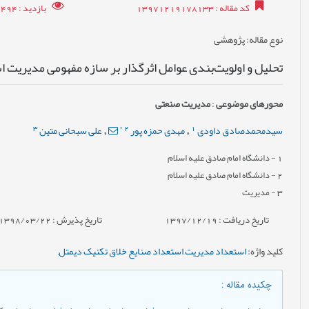
کد مقاله
: 13971219178133
بازدید
: 12494
نوع مقاله
: پژوهشی
تحلیل و اولویت‌بندی عوامل اثرگذار بر سازه مفهومی مدیریت 
محورهای موضوعی
:
مدیریت صنعتی
3
*
2
1
سیدمحمدصادق داودی
مهدی حمزه پور
علی سبحانی متین
,
,
1
- دانشگاه امام صادق علیه اسلام
2
- دانشگاه امام صادق علیه اسلام
3
- مدیریت
تاریخ دریافت : 1397/12/19
تاریخ پذیرش : 1398/03/22
کلید واژه
:
استعداد مدیریت استعداد صنایع خلاق تکنیک دیمتل
,
چکیده مقاله
: