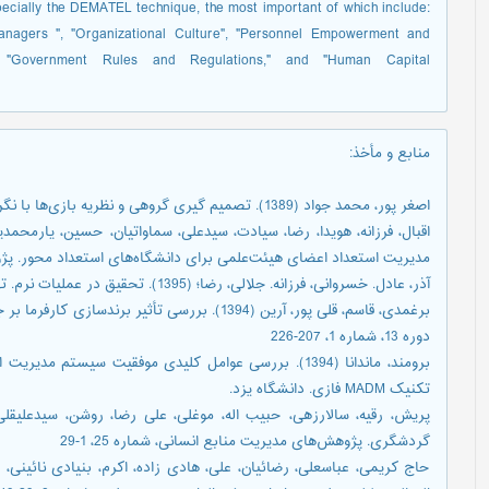
pecially the DEMATEL technique, the most important of which include:
nagers ", "Organizational Culture", "Personnel Empowerment and
g," "Government Rules and Regulations," and "Human Capital
منابع و مأخذ
:
اصغر پور، محمد جواد (1389). تصمیم گیری گروهی و نظریه بازی‌ها با نگرش تحقیق در عملیات. تهران: انتشارات دانشگاه تهران.
مديريت استعداد اعضای هیئت‌علمی برای دانشگاه‌های استعداد محور. پژوهش‌های مد
آذر، عادل. خسروانی، فرزانه. جلالی، رضا؛ (1395). تحقیق در عملیات نرم. تهران: سازمان مدیریت صنعتی.
برغمدی، قاسم، قلی پور، آرین (1394). بررسی تأثیر 
دوره 13، شماره 1، 207-226
برومند، ماندانا (1394). بررسی عوامل كليدی موفقيت سيستم
تکنیک MADM فازی. دانشگاه یزد.
گردشگری. پژوهش‌های مدیریت منابع انسانی، شماره 25، 1-29