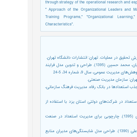
through strategy of the operational research and es
" Approach of the Organizational Leaders and Ma
Training Programs," "Organizational Learnin
Characteristics".
اقبال، فرزانه، هويدا، رضا، سيادت، سيدعلی، سماواتيان، حسين، يارمحمديان، محمد حسين (1395). طراحی و تدوين مدل فرايند
يريت عمومی، سال 9، شماره 34، 5-24
برندسازی کارفرما بر جذب استعدادها در بانک رفاه. مدیریت فرهنگ سازمانی،
 مديريت استعداد در شرکت‌های دولتی استان يزد با استفاده از
پریش، رقیه، سالارزهی، حبیب اله، موغلی، علی رضا، روشن، سیدعلیقلی (1395). چارچوبی برای مدیریت استعداد در صنعت
حاج کریمی، عباسعلی، رضائیان، علی، هادی زاده، اکرم، بنیادی نائینی، علی (1390). طراحی مدل شایستگی‌های مدیران منابع