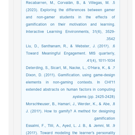
5. Recabarren, M., Corvalán, B., & Villegas, M.
(2023). Exploring the differences between gamer
and non-gamer students in the effects of
gamification on their motivation and learning.
Interactive Learning Environments, 31(6), 3529-
3542.
6. Liu, D., Santhanam, R., & Webster, J. (2017).
Toward Meaningful Engagement. MIS quarterly,
41(4), 1011-1034.
7. Deterding, S., Sicart, M., Nacke, L., O'Hara, K., &
Dixon, D. (2011). Gamification. using game-design
elements in non-gaming contexts. In CHI'11
extended abstracts on human factors in computing
systems (pp. 2425-2428).
8. Morschheuser, B., Hamari, J., Werder, K., & Abe,
J. (2017). How to gamify? A method for designing
gamification.
9. Essalmi, F., Tlili, A., Ayed, L. J. B., & Jemni, M.
(2017). Toward modeling the learner's personality