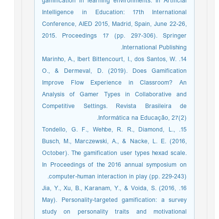
gamification in learning environments. In Artificial
Intelligence in Education: 17th International
Conference, AIED 2015, Madrid, Spain, June 22-26,
2015. Proceedings 17 (pp. 297-306). Springer
International Publishing.
14. Marinho, A., Ibert Bittencourt, I., dos Santos, W.
O., & Dermeval, D. (2019). Does Gamification
Improve Flow Experience in Classroom? An
Analysis of Gamer Types in Collaborative and
Competitive Settings. Revista Brasileira de
Informática na Educação, 27(2).
15. Tondello, G. F., Wehbe, R. R., Diamond, L.,
Busch, M., Marczewski, A., & Nacke, L. E. (2016,
October). The gamification user types hexad scale.
In Proceedings of the 2016 annual symposium on
computer-human interaction in play (pp. 229-243).
16. Jia, Y., Xu, B., Karanam, Y., & Voida, S. (2016,
May). Personality-targeted gamification: a survey
study on personality traits and motivational