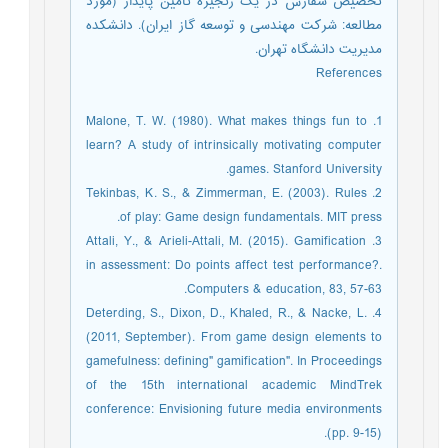
تخصیص سفارش در یک زنجیره تأمین پایدار (مورد
مطالعه: شرکت مهندسی و توسعه گاز ایران). دانشکده
مدیریت دانشگاه تهران.
References
1. Malone, T. W. (1980). What makes things fun to
learn? A study of intrinsically motivating computer
games. Stanford University.
2. Tekinbas, K. S., & Zimmerman, E. (2003). Rules
of play: Game design fundamentals. MIT press.
3. Attali, Y., & Arieli-Attali, M. (2015). Gamification
in assessment: Do points affect test performance?.
Computers & education, 83, 57-63.
4. Deterding, S., Dixon, D., Khaled, R., & Nacke, L.
(2011, September). From game design elements to
gamefulness: defining" gamification". In Proceedings
of the 15th international academic MindTrek
conference: Envisioning future media environments
(pp. 9-15).