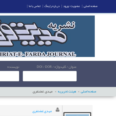
صفحه اصلی
|
عضویت/ ورود
|
درباره رایمگ
|
تماس با ما
|
عنوان / کلیدواژه / DOI / DOR
نویسنده
صفحه اصلی
هیئت تحریریه
مهدی
غضنفری
مهدی غضنفری