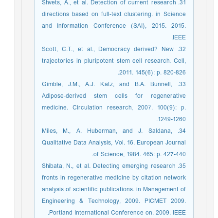
31. Shvets, A., et al. Detection of current research
directions based on full-text clustering. in Science
and Information Conference (SAI), 2015. 2015.
IEEE.
32. Scott, C.T., et al., Democracy derived? New
trajectories in pluripotent stem cell research. Cell,
2011. 145(6): p. 820-826.
33. Gimble, J.M., A.J. Katz, and B.A. Bunnell,
Adipose-derived stem cells for regenerative
medicine. Circulation research, 2007. 100(9): p.
1249-1260.
34. Miles, M., A. Huberman, and J. Saldana,
Qualitative Data Analysis, Vol. 16. European Journal
of Science, 1984. 465: p. 427-440.
35. Shibata, N., et al. Detecting emerging research
fronts in regenerative medicine by citation network
analysis of scientific publications. in Management of
Engineering & Technology, 2009. PICMET 2009.
Portland International Conference on. 2009. IEEE.