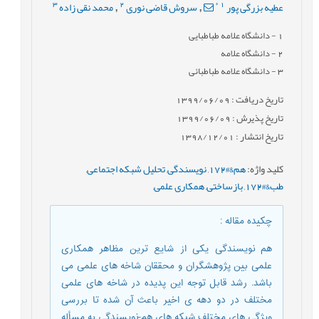
3
2
*
1
عطیه بزرگی پور
سروش قاضی نوری
محمد نقی زاده
,
,
1
- دانشگاه علامه طباطبایی
2
- دانشگاه علامه
3
- دانشگاه علامه طباطبائی
تاریخ دریافت : 1399/06/09
تاریخ پذیرش : 1399/06/09
تاریخ انتشار : 1398/12/01
کلید واژه
:
هم&#172
,
نویسندگی
,
تحلیل شبکه اجتماعی
,
طب&#172
,
بازساختی
,
همکاری علمی
,
چکیده مقاله
:
هم نویسندگی یکی از شایع ترین مظاهر همکاری
علمی بین پژوهشگران و محققان شاخه های علمی می
باشد. رشد قابل توجه این پدیده در شاخه های علمی
مختلف در دو دهه ی اخیر باعث آن شده تا بررسی
ویژگی های مختلف شبکه های هم-نویسندگی به مسأله