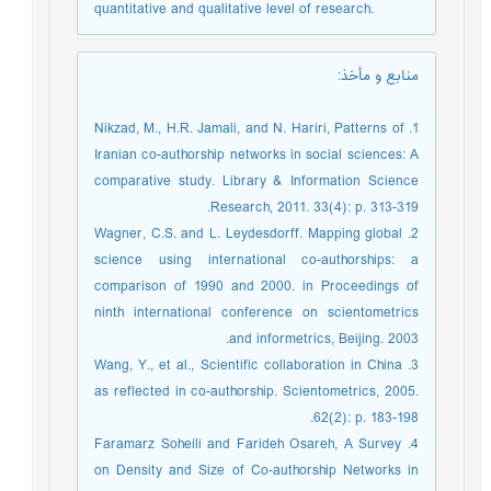
quantitative and qualitative level of research.
منابع و مأخذ
:
1. Nikzad, M., H.R. Jamali, and N. Hariri, Patterns of
Iranian co-authorship networks in social sciences: A
comparative study. Library & Information Science
Research, 2011. 33(4): p. 313-319.
2. Wagner, C.S. and L. Leydesdorff. Mapping global
science using international co-authorships: a
comparison of 1990 and 2000. in Proceedings of
ninth international conference on scientometrics
and informetrics, Beijing. 2003.
3. Wang, Y., et al., Scientific collaboration in China
as reflected in co-authorship. Scientometrics, 2005.
62(2): p. 183-198.
4. Faramarz Soheili and Farideh Osareh, A Survey
on Density and Size of Co-authorship Networks in