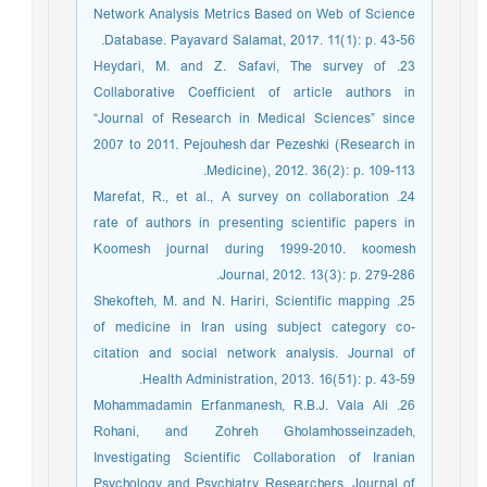
Network Analysis Metrics Based on Web of Science
Database. Payavard Salamat, 2017. 11(1): p. 43-56.
23. Heydari, M. and Z. Safavi, The survey of
Collaborative Coefficient of article authors in
“Journal of Research in Medical Sciences” since
2007 to 2011. Pejouhesh dar Pezeshki (Research in
Medicine), 2012. 36(2): p. 109-113.
24. Marefat, R., et al., A survey on collaboration
rate of authors in presenting scientific papers in
Koomesh journal during 1999-2010. koomesh
Journal, 2012. 13(3): p. 279-286.
25. Shekofteh, M. and N. Hariri, Scientific mapping
of medicine in Iran using subject category co-
citation and social network analysis. Journal of
Health Administration, 2013. 16(51): p. 43-59.
26. Mohammadamin Erfanmanesh, R.B.J. Vala Ali
Rohani, and Zohreh Gholamhosseinzadeh,
Investigating Scientific Collaboration of Iranian
Psychology and Psychiatry Researchers. Journal of