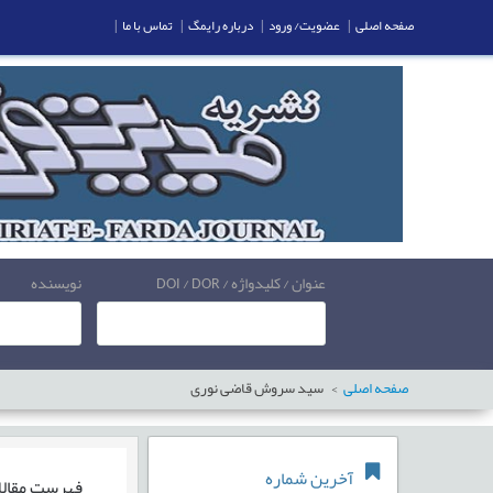
صفحه اصلی
|
عضویت/ ورود
|
درباره رایمگ
|
تماس با ما
|
عنوان / کلیدواژه / DOI / DOR
نویسنده
صفحه اصلی
سید سروش قاضی نوری
آخرین شماره
فهرست مقال