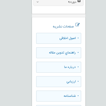
دوره
9
صفحات نشریه
• اصول اخلاقی
• راهنماي تدوين مقاله
• درباره ما
• ارزيابي
• شناسنامه