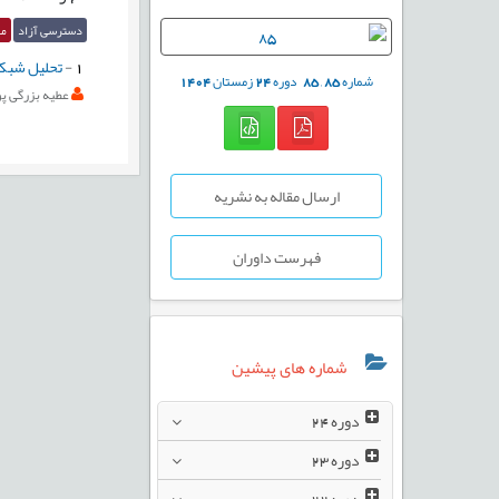
دسترسی آزاد
مق
1
-
تحلیل شبکه
شماره
85
,
85
دوره
24
زمستان
1404
عطیه بزرگی پو
ارسال مقاله به نشریه
فهرست داوران
شماره های پیشین
دوره
24
دوره
23
دوره
22