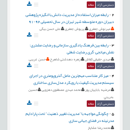
دسترسی آزاد
مقاله
2
-
رابطه میزان استفاده از مدیریت دانش با انگیزه پژوهشی
دبیران دوره متوسطه شهر تهران در سال تحصیلی 92-91
مهرنوش جعفری
پریوش جعفری
علی حسن بیگی
دسترسی آزاد
مقاله
3
-
رابطه بین فرهنگ یادگیری سازمانی و رضایت مشتری:
نقش میانجی¬گری رضایت شغلی
مهدی حقیقی کفاش
زهره دهدشتی شاهرخ
حسن غریبی
دسترسی آزاد
مقاله
4
-
ميز كار متناسب مهم‌ترین عامل آنتروپومتري در اجرای
سیستم مدیریت کیفیت با رویکرد مدل‌سازی ساختاری
مرضیه باباییان پور
محمد مهدی مصطفوی دهزویی
حسين
بحريني
دسترسی آزاد
مقاله
5
-
چگونگی مواجهه با"مدیریت تغییر ذهنیت" تحت پارادایم
مدرنیته در فضای جهانی سازی
محمد رضا مشایخ