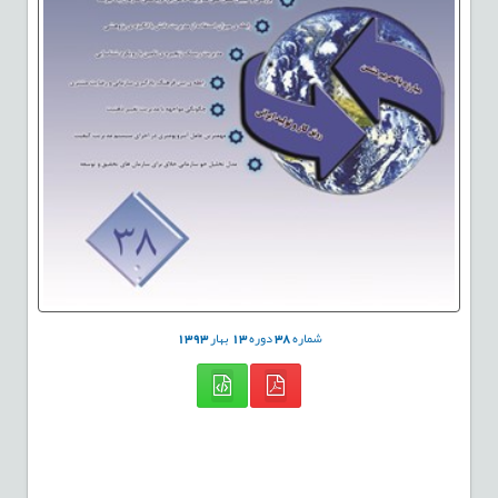
شماره
38
دوره
13
بهار
1393