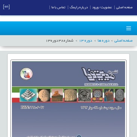
[en]
صفحه اصلی
|
عضویت/ ورود
|
درباره رایمگ
|
تماس با ما
|
صفحه اصلی
دوره ها
دوره
13
شماره
38
دوره
13