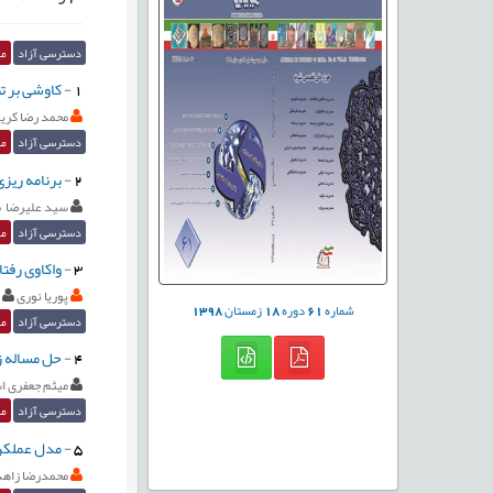
دسترسی آزاد
مق
1
-
کاوشی بر ت
محمد رضا کری
دسترسی آزاد
مق
2
-
برنامه ریزی استرا
سید علیرضا م
دسترسی آزاد
مق
3
-
واکاوی رفتا
پوریا نوری
شماره
61
دوره
18
زمستان
1398
دسترسی آزاد
مق
4
-
حل مساله زم
میثم جعفری ا
دسترسی آزاد
مق
5
-
مدل عملکرد
محمدرضا زاه