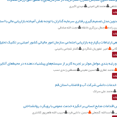
شاهی
محمدتقی امینی
مهدی اکبری
اله
دوین مدل تصمیم گیری رفتاری سرمایه گذاران با توجه نقش آمیخته بازاریابی مالی با اس
ی زاده
جمال برزگری خانقاه
ججت الله صادقی
اله
هی ارتباطات یکپارچه بازاریابی اجتماعی سازمان امور مالیاتی کشور (مبتنی بر تکنیک تحل
انی
امیر غفوریان شاگردی
گلنار شجاعی باغینی
اله
 رتبه بندی عوامل موثر بر تجربه كاربر از سیستم‌های پیشنهاددهنده در محیط‌های آنلاين 
محمد غفاری
حسین معینی
مصطفی زندی نسب
اله
خدمات دانشی شرکت آب و فاضلاب استان قم
محمد علی سرلک
اله
 اقدامات منابع انسانی بر انگیزه خدمت عمومی با رویکرد روانشناختی
ی
اسدالله گنجعلی
حسن دانایی فرد
حبیب الله طاهرپور کلانتری