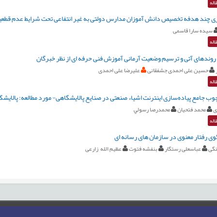
اله
ی چند هدفه تخصیص دانش آموزان مدارس دولتی به غیر انتفاعی تحت شرایط عدم قطعیت 
سیده سارا قاسمی
اله
وندهای آتی و ترسیم وضعیت آرمانی آموزش فنی حرفه ای از نظر خبرگان
حسین علی احمدی جشفقانی
علیرضا علی احمدی
اله
چوب جامع پیاده‌سازی اینترنت اشیاء صنعتی در صنایع پالایشگاهی- مورد مطالعه: پالایشگا
ی
محمد فتحیان
محمدرصا رسولي
اله
وی رفتار معنوی در سازمان های رسانه ای
نگی
عباسعلی رستگار
بنفشه فتوت
عظیم الله زارعی