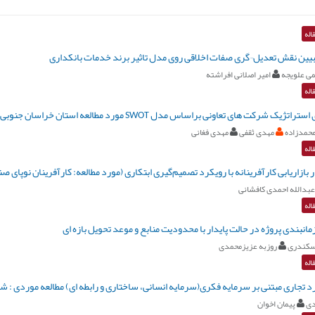
اله
بیین نقش تعدیل¬گری صفات اخلاقی روی مدل تاثیر برند خدمات بانکداری
می علویجه
امیر اصلانی افراشته
اله
تژیک شرکت های تعاونی براساس مدل SWOT مورد مطالعه استان خراسان جنوبی
حمدزاده
مهدی ثقفی
مهدی فغانی
اله
ر بازاریابی کارآفرینانه با رویکرد تصمیم‌گیری ابتکاری (مورد مطالعه: کارآفرینان نوپای صنا
عبدالله احمدی کافشانی
اله
انبندی پروژه در حالت پایدار با محدودیت منابع و موعد تحویل بازه ای
سکندری
روزبه عزیزمحمدی
اله
 تجاری مبتنی بر سرمایه فکری(سرمایه انسانی، ساختاری و رابطه ای) مطالعه موردی :
دی
پیمان اخوان