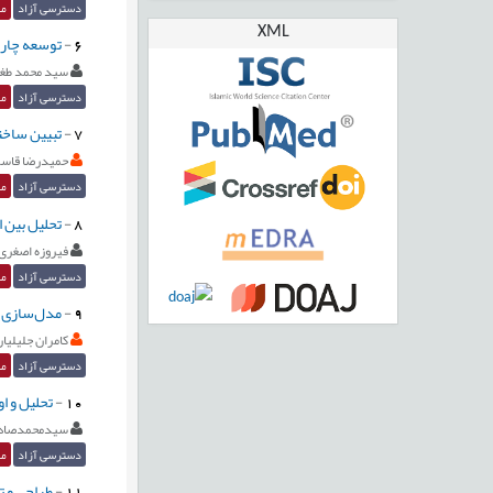
دسترسی آزاد
مق
XML
6
-
توسعه چارچ
سید محمد طغر
دسترسی آزاد
مق
7
-
تبیین ساخت
حمیدرضا قاسم
دسترسی آزاد
مق
8
-
تحلیل بین ا
فیروزه اصغری
دسترسی آزاد
مق
9
-
مدل‌سازی ر
کامران جلیلیا
دسترسی آزاد
مق
10
-
تحلیل و ا
سیدمحمدصادق
دسترسی آزاد
مق
11
-
طراحي و ت