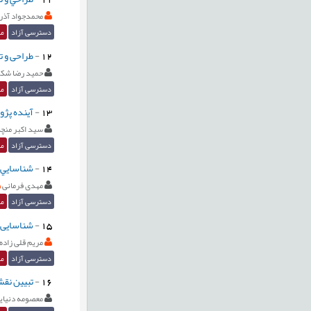
محمدجواد آذر
دسترسی آزاد
مق
12
-
طراحی و ت
حمید رضا شکر
دسترسی آزاد
مق
13
-
آینده پژو
سید اکبر منچگ
دسترسی آزاد
مق
14
-
شناسايي و
مهدی فرمانی
دسترسی آزاد
مق
15
-
شناسایی 
مریم قلی زاده
دسترسی آزاد
مق
16
-
تبیین نقش
معصومه دنیای