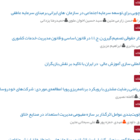
اله
وبی برای توسعه سرمایه اجتماعی در سازمان¬های ایرانی برمبنای سرمایه عاطفی
ا
حسن زارعی متین
سید حسین اخوان علوی
حمیدرضا یزدانی
اله
ار حقوقی تصمیم گیری ن.ج.ا.ا در قانون اساسی و قانون مدیریت خدمات کشوری
ی بنابری
ابراهیم عزیزی
اله
لمللی سازی آموزش عالی ¬در ایران با تاکید بر نقش بازیگران
اله
یاضی رضایت مشتری با رویکرد برنامه‌ریزی پویا (مطالعه‌ی موردی: شرکت‌های خودروساز 
ن
کامله نصیری
اله
ولویت‌بندی عوامل اثرگذار بر سازه مفهومی مدیریت استعداد در صنایع خلاق
 داودی
مهدی حمزه پور
علی سبحانی متین
اله
وسعه الگوي سنجش كنترل استراتژيك در سازمان‌هايي با منطق خلق ارزش متفاوت