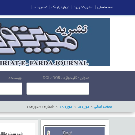
صفحه اصلی
|
عضویت/ ورود
|
درباره رایمگ
|
تماس با ما
|
عنوان / کلیدواژه / DOI / DOR
نویسنده
صفحه اصلی
دوره ها
دوره
18
شماره
61
دوره
18
فهرست مقال