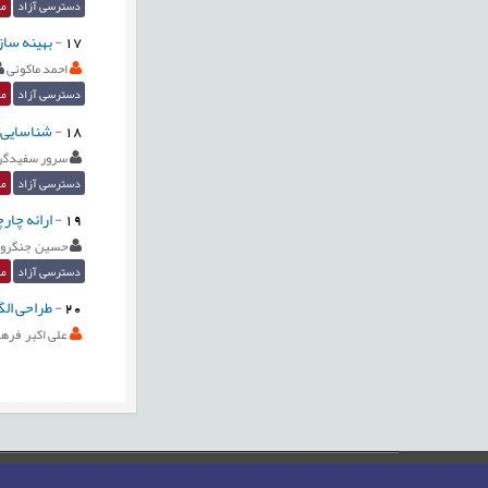
دسترسی آزاد
مق
17
-
بهینه ساز
احمد ماکوئی
دسترسی آزاد
مق
18
-
شناسایی ر
سرور سفیدگر
دسترسی آزاد
مق
19
-
ارائه چار
حسین جنگرو
دسترسی آزاد
مق
20
-
طراحی الگ
علی اکبر فره
صفحه اصلی
نقشه سایت
تماس با ما