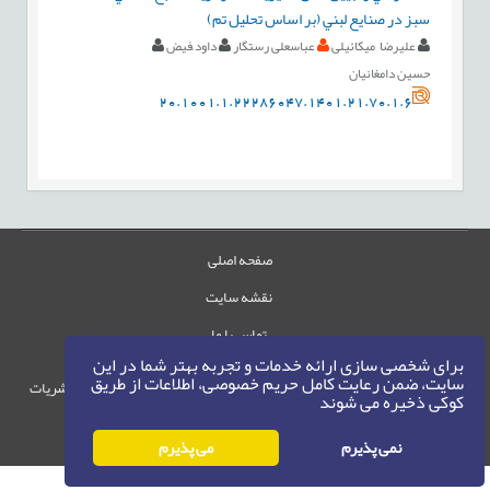
سبز در صنايع لبني (بر اساس تحليل تم)
علیرضا میکائیلی
عباسعلی رستگار
داود ّفیض
حسین دامغانیان
20.1001.1.22286047.1401.21.70.1.6
صفحه اصلی
نقشه سایت
تماس با ما
برای شخصی سازی ارائه خدمات و تجربه بهتر شما در این
سایت، ضمن رعایت کامل حریم خصوصی، اطلاعات از طریق
حقوق این وب‌سایت متعلق به سامانه مدیریت نشریات
کوکی ذخیره می شوند
رایمگ است.
حق نشر
1405-1396
نمی پذیرم
می پذیرم
©