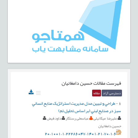
فهرست مقالات
حسین دامغانیان
دسترسی آزاد
مقاله
1
-
طراحي و تبيين مدل مديريت استراتژيک منابع انساني
سبز در صنايع لبني (بر اساس تحليل تم)
علیرضا میکائیلی
عباسعلی رستگار
داود ّفیض
حسین دامغانیان
20.1001.1.22286047.1401.21.70.1.6