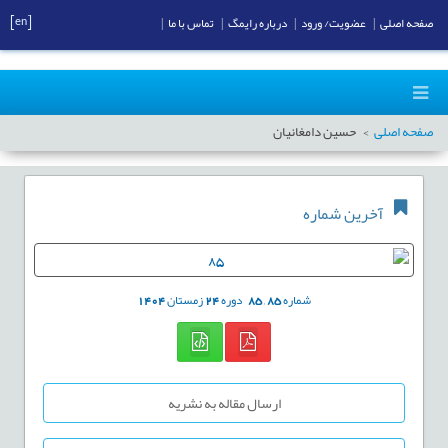
[en]
صفحه اصلی
|
عضویت/ ورود
|
درباره رایمگ
|
تماس با ما
|
صفحه اصلی
حسین دامغانیان
آخرین شماره
شماره
85
,
85
دوره
24
زمستان
1404
ارسال مقاله به نشریه