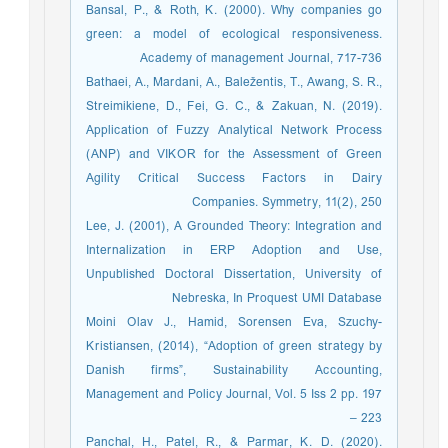
Bansal, P., & Roth, K. (2000). Why companies go
green: a model of ecological responsiveness.
Academy of management Journal, 717-736
Bathaei, A., Mardani, A., Baležentis, T., Awang, S. R.,
Streimikiene, D., Fei, G. C., & Zakuan, N. (2019).
Application of Fuzzy Analytical Network Process
(ANP) and VIKOR for the Assessment of Green
Agility Critical Success Factors in Dairy
Companies. Symmetry, 11(2), 250
Lee, J. (2001), A Grounded Theory: Integration and
Internalization in ERP Adoption and Use,
Unpublished Doctoral Dissertation, University of
Nebreska, In Proquest UMI Database
Moini Olav J., Hamid, Sorensen Eva, Szuchy-
Kristiansen, (2014), “Adoption of green strategy by
Danish firms”, Sustainability Accounting,
Management and Policy Journal, Vol. 5 Iss 2 pp. 197
– 223
Panchal, H., Patel, R., & Parmar, K. D. (2020).