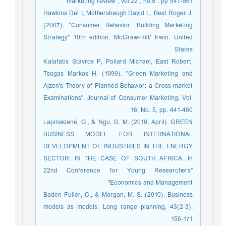
marketing review , vol.22 , no.5 , pp 547-561
Hawkins Del I, Mothersbaugh David L, Best Roger J,
(2007). "Consumer Behavior: Building Marketing
Strategy" 10th edition, McGraw-Hill/ Irwin. United
States
Kalafatis Stavros P, Pollard Michael, East Robert,
Tsogas Markos H. (1999). "Green Marketing and
Ajzen's Theory of Planned Behavior: a Cross-market
Examinations", Journal of Consumer Marketing, Vol.
16, No. 5, pp. 441-460
Lapinskienė, G., & Ngu, G. M. (2019, April). GREEN
BUSINESS MODEL FOR INTERNATIONAL
DEVELOPMENT OF INDUSTRIES IN THE ENERGY
SECTOR: IN THE CASE OF SOUTH AFRICA. In
22nd Conference for Young Researchers"
Economics and Management"
Baden Fuller, C., & Morgan, M. S. (2010). Business
models as models. Long range planning, 43(2-3),
156-171