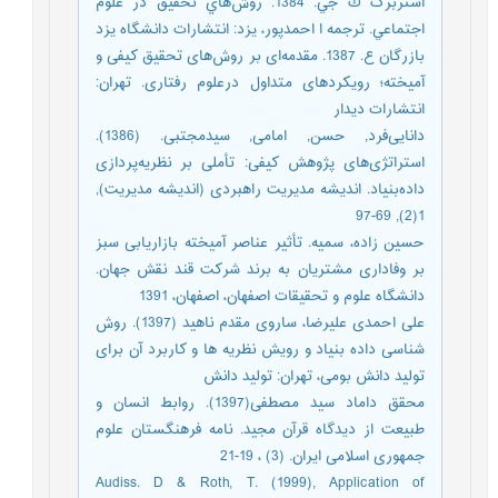
استربرگ ك جي. 1384. روش‌هاي تحقيق در علوم
اجتماعي. ترجمه ا احمدپور، يزد: انتشارات دانشگاه يزد
بازرگان ع. 1387. مقدمه‌ای بر روش‌های تحقیق کیفی و
آمیخته؛ رویکردهای متداول درعلوم رفتاری. تهران:
انتشارات دیدار
دانایی‌فرد, حسن, امامی, سیدمجتبی. (1386).
استراتژی‌های پژوهش کیفی: تأملی بر نظریه‌پردازی
‌داده‌بنیاد. اندیشه مدیریت راهبردی (اندیشه مدیریت),
1(2), 69-97
حسین زاده، سمیه. تأثیر عناصر آمیخته بازاریابی سبز
بر وفاداری مشتریان به برند شرکت قند نقش جهان.
دانشگاه علوم و تحقیقات اصفهان، اصفهان، 1391
علی احمدی علیرضا، ساروی مقدم ناهید (1397). روش
شناسی داده بنیاد و رویش نظریه ها و کاربرد آن برای
تولید دانش بومی، تهران: تولید دانش
محقق داماد سید مصطفی(1397). روابط انسان و
طبیعت از دیدگاه قرآن مجید. نامه فرهنگستان علوم
جمهوری اسلامی ایران. (3) ، 19-21
Audiss. D & Roth, T. (1999), Application of