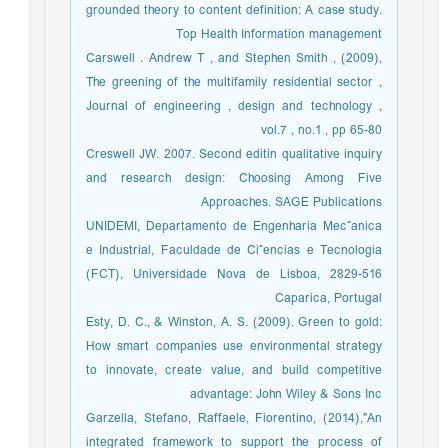
grounded theory to content definition: A case study.
Top Health Information management
Carswell . Andrew T , and Stephen Smith , (2009),
The greening of the multifamily residential sector ,
Journal of engineering , design and technology ,
vol.7 , no.1 , pp 65-80
Creswell JW. 2007. Second editin qualitative inquiry
and research design: Choosing Among Five
Approaches. SAGE Publications
UNIDEMI, Departamento de Engenharia Mecˆanica
e Industrial, Faculdade de Ciˆencias e Tecnologia
(FCT), Universidade Nova de Lisboa, 2829-516
Caparica, Portugal
Esty, D. C., & Winston, A. S. (2009). Green to gold:
How smart companies use environmental strategy
to innovate, create value, and build competitive
advantage: John Wiley & Sons Inc
Garzella, Stefano, Raffaele, Fiorentino, (2014),"An
integrated framework to support the process of