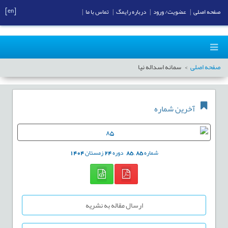
[en]
صفحه اصلی
|
عضویت/ ورود
|
درباره رایمگ
|
تماس با ما
|
صفحه اصلی
سمانه اسداله نیا
آخرین شماره
شماره
85
,
85
دوره
24
زمستان
1404
ارسال مقاله به نشریه