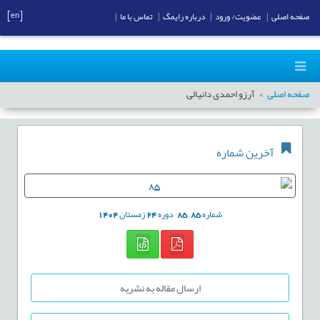
[en]
صفحه اصلی
|
عضویت/ ورود
|
درباره رایمگ
|
تماس با ما
|
صفحه اصلی
آرزو احمدی دانیالی
آخرین شماره
شماره
85
,
85
دوره
24
زمستان
1404
ارسال مقاله به نشریه