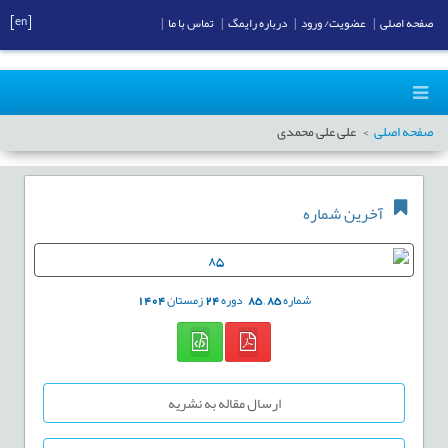
[en]
صفحه اصلی
|
عضویت/ ورود
|
درباره رایمگ
|
تماس با ما
|
صفحه اصلی
علی علی محمدی
آخرین شماره
شماره
85
,
85
دوره
24
زمستان
1404
ارسال مقاله به نشریه