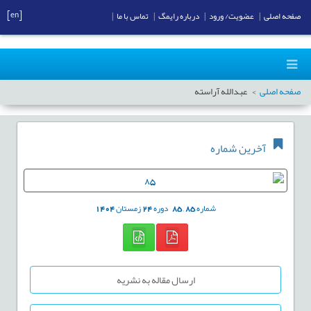
[en]
صفحه اصلی
|
عضویت/ ورود
|
درباره رایمگ
|
تماس با ما
|
صفحه اصلی
عبدالله آراسته
آخرین شماره
شماره
85
,
85
دوره
24
زمستان
1404
ارسال مقاله به نشریه