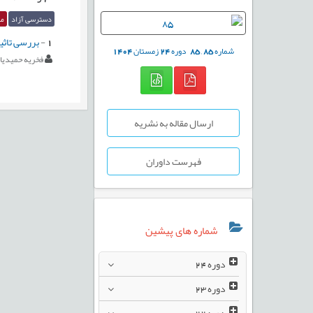
دسترسی آزاد
مق
1
-
بررسی تاثی
شماره
85
,
85
دوره
24
زمستان
1404
فخریه حمیدیان
ارسال مقاله به نشریه
فهرست داوران
شماره های پیشین
دوره
24
دوره
23
دوره
22