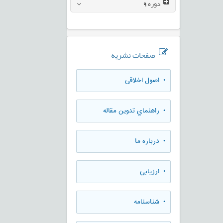
دوره
9
صفحات نشریه
• اصول اخلاقی
• راهنماي تدوين مقاله
• درباره ما
• ارزيابي
• شناسنامه