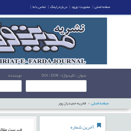
صفحه اصلی
|
عضویت/ ورود
|
درباره رایمگ
|
تماس با ما
|
عنوان / کلیدواژه / DOI / DOR
نویسنده
صفحه اصلی
فخریه حمیدیان پور
آخرین شماره
فهرست مقال