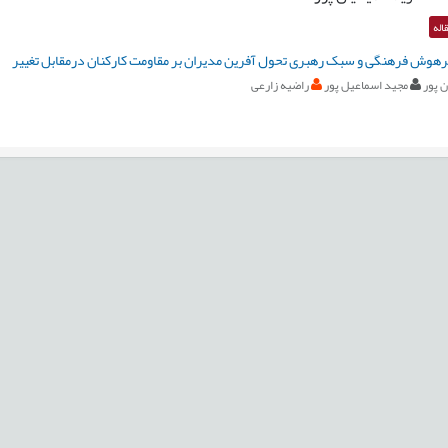
اله
رهوش فرهنگی و سبک رهبری تحول آفرین مدیران بر مقاومت کارکنان درمقابل تغییر
 پور
مجید اسماعیل پور
راضیه زارعی