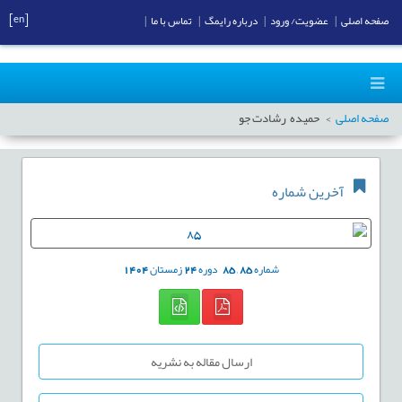
[en]
صفحه اصلی
|
عضویت/ ورود
|
درباره رایمگ
|
تماس با ما
|
صفحه اصلی
حمیده رشادت جو
آخرین شماره
شماره
85
,
85
دوره
24
زمستان
1404
ارسال مقاله به نشریه