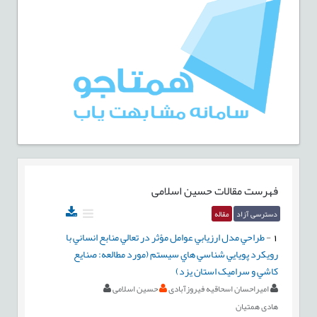
فهرست مقالات
حسین اسلامی
دسترسی آزاد
مقاله
1
-
طراحي مدل ارزيابي عوامل مؤثر در تعالي منابع انساني با
رويکرد پويايي شناسي هاي سيستم (مورد مطالعه: صنايع
کاشي و سراميک استان يزد)
امیراحسان اسحاقیه فیروزآبادی
حسین اسلامی
هادی همتیان