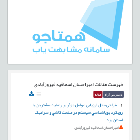
فهرست مقالات
امیراحسان اسحاقیه فیروزآبادی
دسترسی آزاد
مقاله
1
-
طراحي مدل ارزيابي عوامل موثر بر رضايت مشتريان با
رويکرد پوياشناسي سيستم در صنعت کاشي و سراميک
استان يزد
امیراحسان اسحاقیه فیروزآبادی