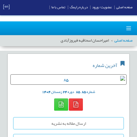
[en]
صفحه اصلی
|
عضویت/ ورود
|
درباره رایمگ
|
تماس با ما
|
صفحه اصلی
امیراحسان اسحاقیه فیروزآبادی
آخرین شماره
شماره
85
,
85
دوره
24
زمستان
1404
ارسال مقاله به نشریه