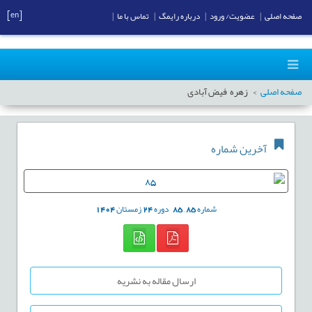
[en]
صفحه اصلی
|
عضویت/ ورود
|
درباره رایمگ
|
تماس با ما
|
صفحه اصلی
زهره فیض آبادی
آخرین شماره
شماره
85
,
85
دوره
24
زمستان
1404
ارسال مقاله به نشریه