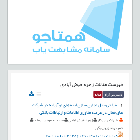
فهرست مقالات
زهره فیض آبادی
دسترسی آزاد
مقاله
1
-
طراحی مدل تجاری سازی ایده های نوآورانه در شرکت
های فعال در عرصه فناوری اطلاعات و ارتباطات بانکی
علی اکبر جوکار
زهره فیض آبادی
محمد محمودی میمند
حمیدرضا وزیری گهر
20.1001.1.22286047.1401.21.71.1.8