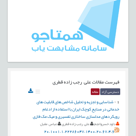
فهرست مقالات
علی رجب زاده قطری
دسترسی آزاد
مقاله
1
-
شناسایی و تجزیه و تحلیل شاخص های قابلیت های
خدماتی در صنایع کوچک ایران با استفاده از ادغام
رویکردهای مدلسازی ساختاری تفسیری و میک مک فازی
داود خسروانجم
علی رجب زاده قطری
عباس مقبل
20.1001.1.22286047.1400.20.67.4.6