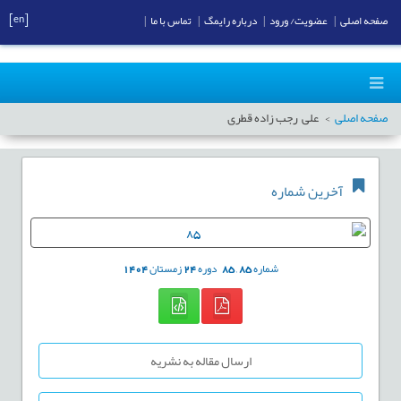
[en]
صفحه اصلی
|
عضویت/ ورود
|
درباره رایمگ
|
تماس با ما
|
صفحه اصلی
علی رجب زاده قطری
آخرین شماره
شماره
85
,
85
دوره
24
زمستان
1404
ارسال مقاله به نشریه