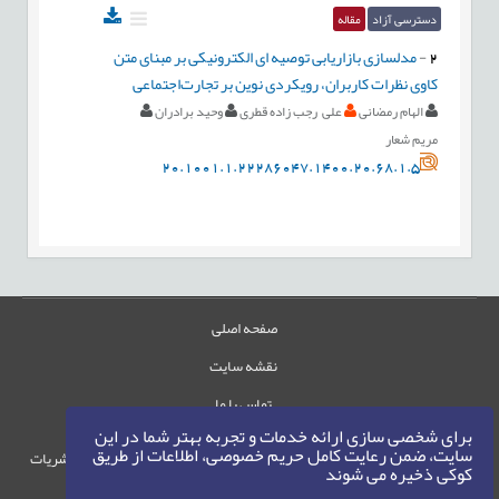
دسترسی آزاد
مقاله
2
-
مدلسازی بازاریابی توصیه ای الکترونیکی بر مبنای متن
کاوی نظرات کاربران، رویکردی نوین بر تجارت‌اجتماعی
الهام رمضانی
علی رجب زاده قطری
وحید برادران
مریم شعار
20.1001.1.22286047.1400.20.68.1.5
صفحه اصلی
نقشه سایت
تماس با ما
برای شخصی سازی ارائه خدمات و تجربه بهتر شما در این
سایت، ضمن رعایت کامل حریم خصوصی، اطلاعات از طریق
حقوق این وب‌سایت متعلق به سامانه مدیریت نشریات
کوکی ذخیره می شوند
رایمگ است.