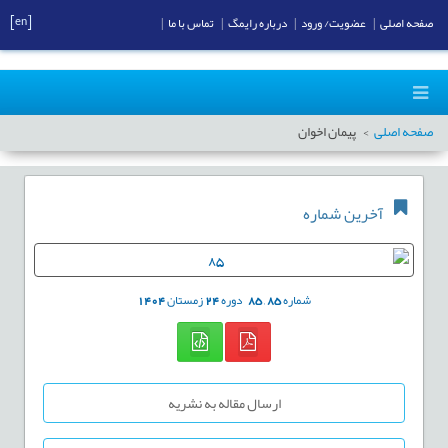
[en]
صفحه اصلی
|
عضویت/ ورود
|
درباره رایمگ
|
تماس با ما
|
صفحه اصلی
پیمان اخوان
آخرین شماره
شماره
85
,
85
دوره
24
زمستان
1404
ارسال مقاله به نشریه