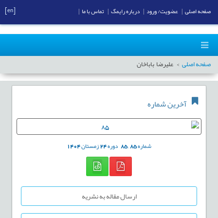
[en]
صفحه اصلی
|
عضویت/ ورود
|
درباره رایمگ
|
تماس با ما
|
صفحه اصلی
علیرضا باباخان
آخرین شماره
شماره
85
,
85
دوره
24
زمستان
1404
ارسال مقاله به نشریه