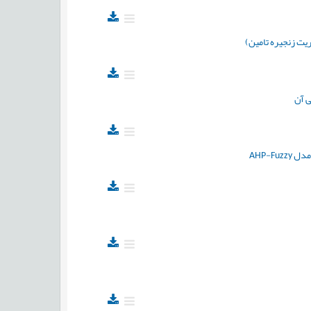
يت زنجيره تامين)
AHP-F