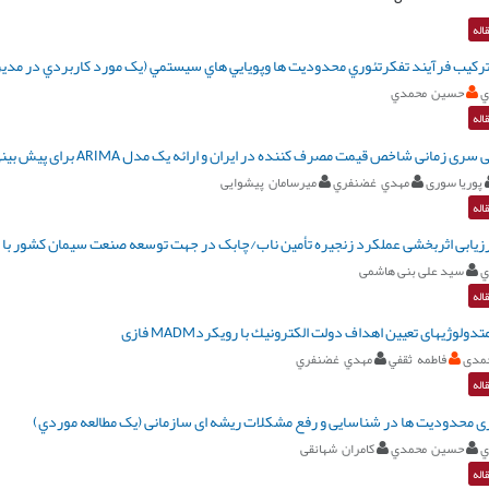
اله
ترکيب فرآيند تفکرتئوري محدوديت ها وپويايي هاي سيستمي (يک مورد کاربردي در مدير
ي
حسين محمدي
اله
سری زمانی شاخص قیمت مصرف کننده در ایران و ارائه یک مدل ARIMA برای پیش بینی آن
پوریا سوری
مهدي غضنفري
میرسامان پیشوایی
اله
زیابی اثربخشی عملکرد زنجیره تأمین ناب/چابک در جهت توسعه صنعت سیمان کشور با مدل uzzy
ي
سید علی بنی هاشمی
اله
دولوژیهای تعیین اهداف دولت الكترونيك با رویکردMADM فازی
حمدی
فاطمه ثقفي
مهدي غضنفري
اله
ری محدودیت ها در شناسایی و رفع مشکلات ریشه ای سازمانی (يک مطالعه موردي)
ي
حسين محمدي
کامران شهانقی
اله