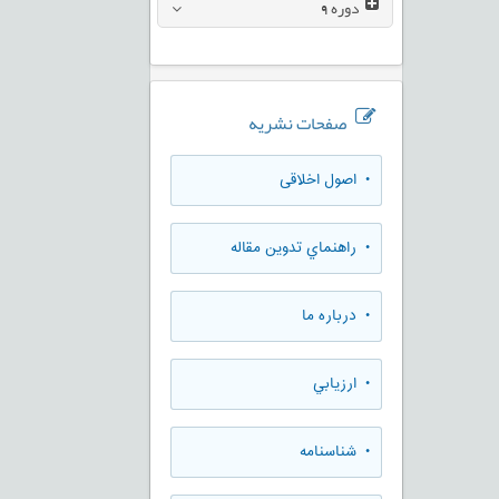
دوره
9
صفحات نشریه
• اصول اخلاقی
• راهنماي تدوين مقاله
• درباره ما
• ارزيابي
• شناسنامه