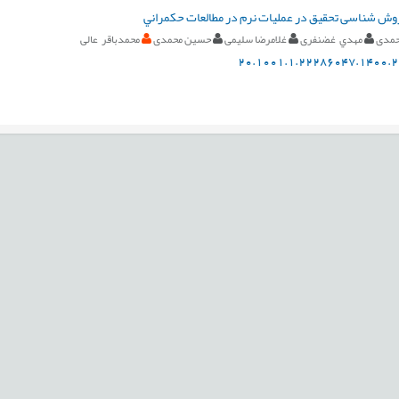
وش شناسی تحقیق در عملیات نرم در مطالعات حکمراني
حمدی
مهدي غضنفری
غلامرضا سلیمی
حسین محمدی
محمدباقر عالی
20.1001.1.22286047.1400.2