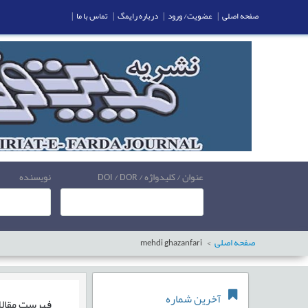
صفحه اصلی
|
عضویت/ ورود
|
درباره رایمگ
|
تماس با ما
|
عنوان / کلیدواژه / DOI / DOR
نویسنده
صفحه اصلی
mehdi ghazanfari
آخرین شماره
فهرست مقال