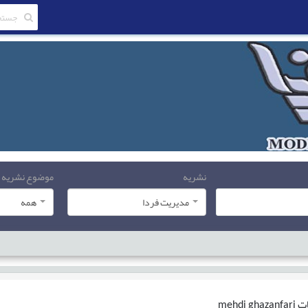
نشریه
موضوع نشریه
مدیریت فردا
همه
ات
mehdi ghazanfari