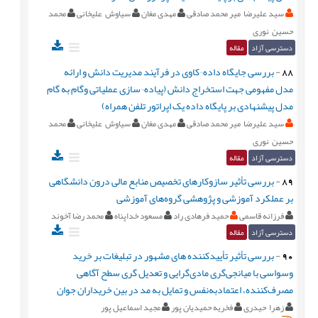
سید علیرضا میر محمد صادقی
مهدی مغان
سیاوش علیخانی
محمد
حسین نوری
دسترسی آزاد
مقاله
88
-
بررسی جایگاه داده¬کاوی در فرآیند مدیریت دانش و ارائه
مدل مفهومی جهت استخراج دانش (پیاده¬سازی عملیاتی وگام به گام
مدل پیشنهادی بر پایگاه داده یک اپراتور تلفن همراه)
سید علیرضا میر محمد صادقی
مهدی مغان
سیاوش علیخانی
محمد
حسین نوری
دسترسی آزاد
مقاله
89
-
بررسی تأثیر سازوکارهای تخصیص منابع مالی درون دانشگاهی
بر عملکرد آموزشی و پژوهشی گروه‌های آموزشی
فرزانه قاسمی
حمید فرهادی راد
مسعود خداپناه
محمد رضا آخوند
دسترسی آزاد
مقاله
90
-
بررسی تأثیر تأییدکننده های مشهور در تبلیغات بر خرید
وسواسی با میانجی‌گری مادی‌گرایی و تعدیل گری سطح آگاهی
مصرف‌کننده، اعتمادبه‌نفس و تمایل به مد در بین خریداران جوان
زهرا حیدری
فخریه حمیدیان پور
مجید اسماعیل پور