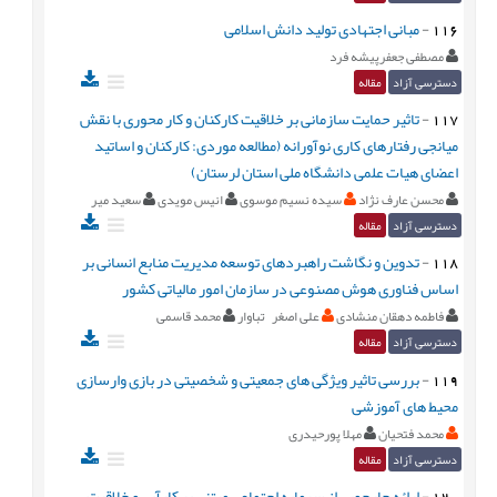
116
-
مبانی اجتهادی تولید دانش اسلامی
مصطفی جعفرپیشه فرد
دسترسی آزاد
مقاله
117
-
تاثیر حمایت سازمانی بر خلاقیت کارکنان و کار محوری با نقش
میانجی رفتارهای کاری نوآورانه (مطالعه موردی: کارکنان و اساتید
اعضای هیات علمی دانشگاه ملی استان لرستان)
محسن عارف نژاد
سیده نسیم موسوی
انیس مویدی
سعید میر
دسترسی آزاد
مقاله
118
-
تدوین و نگاشت راهبردهای توسعه مدیریت منابع انسانی بر
اساس فناوری هوش مصنوعی در سازمان امور مالیاتی کشور
فاطمه دهقان منشادی
علی اصغر تباوار
محمد قاسمی
دسترسی آزاد
مقاله
119
-
بررسی تاثیر ویژگی های جمعیتی و شخصیتی در بازی وارسازی
محیط های آموزشی
محمد فتحیان
مهلا پورحیدری
دسترسی آزاد
مقاله
120
-
ارائه چارچوبی از سرمایه اجتماعی مبتنی بر کارآیی و خلاقیت