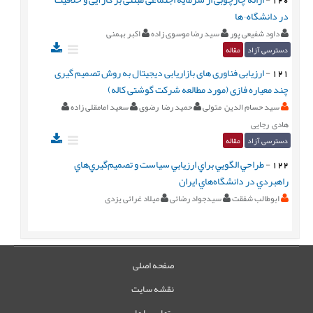
در دانشگاه¬ها
داود شفیعی پور
سید رضا موسوی زاده
اکبر بهمنی
دسترسی آزاد
مقاله
121
-
ارزیابی فناوری های بازاریابی دیجیتال به روش تصمیم گیری
چند معیاره فازی (مورد مطالعه شرکت گوشتی کاله)
سید حسام الدین متولی
حمید رضا رضوی
سعید امامقلی زاده
هادی رجایی
دسترسی آزاد
مقاله
122
-
طراحي الگويي براي ارزيابي سياست و تصميم‌گيري‌هاي
راهبردي در دانشگاه‌هاي ايران
ابوطالب شفقت
سیدجواد رضائی
میلاد غرائی یزدی
صفحه اصلی
نقشه سایت
تماس با ما