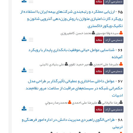
دسترسی آزاد
مقاله
65
-
ارزیابی عملکرد و رتبه‌بندی شرکت‌های بیمه ایران با استفاده از
رویکرد کارت امتیازی متوازن با روش وزن‌دهی آنتروپی شانون و
تکنیک ویکورخاکستری
سیده وفا موسوی
محمد حسن کامفیروزی
دسترسی آزاد
مقاله
66
-
شناسایی عوامل حیاتی موفقیت بانکداری پایدار با رویکرد
آمیخته
علیرضا علی احمدی
میر حمید تقوی
علی بنیادی نائینی
دسترسی آزاد
مقاله
67
-
عوامل داخلی ساختاری و عملیاتی تأثیرگذار بر طراحی مدل
حکمرانی شبکه در سیستم‌های مراقبت از سلامت: مرور نظام‌مند
ادبیات
رضا عالیخانی
علیرضا علی احمدی
محمدرصا رسولي
دسترسی آزاد
مقاله
68
-
طراحی الگوی راهبردی مدیریت دانش در اداره امور فرهنگی و
تربیتی