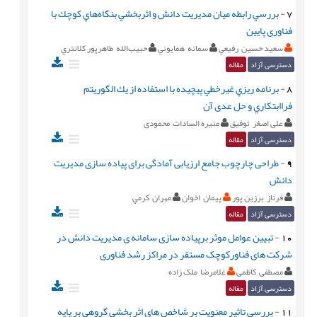
7
-
بررسي رابطه ميان مديريت دانش و اثربخشي بنگاه‌هاي كوچك با
فناوری پايين
سعيد حسين رفيعي
سمانه همايوني
حبيب‌الله طاهرپور كلانتري
دسترسی آزاد
مقاله
8
-
برنامه ريزي غيرخطي پيچيده با استفاده از يك الگوريتم
فراابتكاري و حل عدی آن
علی اصغر توفیق
منیره السادات محمودی
دسترسی آزاد
مقاله
9
-
طراحی چارچوب جامع ارزیابی آمادگی برای پیاده سازی مدیریت
دانش
فرناز برزین پور
پيمان اخوان
مهران کرمي
دسترسی آزاد
مقاله
10
-
تبیین عوامل موثر برپیاده سازی سامانه ی مدیریت دانش در
شرکت های فناورکوچک مستقر در مراکز رشد فناوری
مصطفی کاظمی
غلامرضا ملک زاده
دسترسی آزاد
مقاله
11
-
بررسی تاثیر معنویت بر شاخص های اثر بخشی گروهی بر پایه