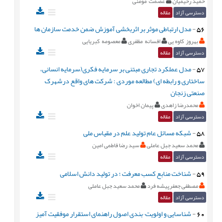
حمید رحیمیان
عصمت مومنی
دسترسی آزاد
مقاله
56
-
مدل ارتباطی موثر بر اثربخشی آموزش ضمن خدمت سازمان ها
بهروز کاوه یی
افسانه مظفری
معصومه کبریایی
دسترسی آزاد
مقاله
57
-
مدل عملکرد تجاری مبتنی بر سرمایه فکری(سرمایه انسانی،
ساختاری و رابطه ای) مطالعه موردی : شرکت های واقع درشهرک
صنعتی زنجان
محمدرضا زاهدی
پیمان اخوان
دسترسی آزاد
مقاله
58
-
شبکه مسائل عام تولید علم در مقیاس ملی
محمد سعید جبل عاملی
سید رضا فاطمی امین
دسترسی آزاد
مقاله
59
-
شناخت منابع کسب معرفت ؛ در تولید دانش اسلامی
مصطفی جعفرپیشه فرد
محمد سعید جبل عاملی
دسترسی آزاد
مقاله
60
-
شناسایی و اولویت¬بندی اصول راهنمای استقرار موفقیت آمیز