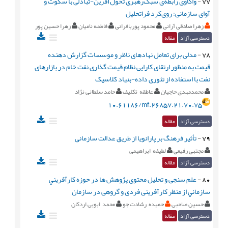
77
-
واکاوی رابطه‌ی سبک‌رهبری تحول‌آفرین-تبادلی با سکوت و
آوای سازمانی: روی‌کرد فراتحلیل
زهرا صادقی آرانی
محمود پوربافرانی
فاطمه نامیان
زهرا حسین پور
دسترسی آزاد
مقاله
78
-
مدلی برای تعامل نهادهای ناظر و موسسات گزارش دهنده
قیمت به منظور ارتقای کارایی نظام قیمت گذاری نفت خام در بازارهای
نفت با استفاده از تئوری داده-بنیاد کلاسیک
محمدمهدی حاجیان
عاطقه تکلیف
حامد سلطانی نژاد
10.61186/mf.26857.21.70.75
دسترسی آزاد
مقاله
79
-
تأثیر فرهنگ بر پارانویا از طریق عدالت سازمانی
مجتبي رفيعي
لطیفه ابراهیمی
دسترسی آزاد
مقاله
80
-
علم سنجی و تحلیل محتوی پژوهش ها در حوزه كارآفريني
سازماني از منظر کارآفرینی فردی و گروهی در سازمان
حسین صاحبی
حمیده رشادت جو
محمد ابویی اردکان
دسترسی آزاد
مقاله