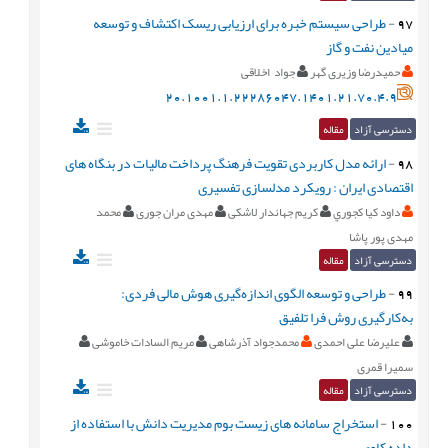
97
-
طراحی سیستم خبره برای ارزیابی ریسک اکتشاف و ‏توسعه
میادین نفت و گاز
حمیدرضا وزیری گهر
جواد اخلاقی
20.1001.1.22286047.1401.21.70.4.9
دسترسی آزاد
مقاله
98
-
ارائه مدل کاربردی تقویت فرهنگ پرداخت مالیات در بنگاه های
اقتصادی ایران : رویکرد مدلسازی تفسیری
داود كيا كجوري
کریم جهاندار لاشکی
مهدی مران جوری
محمد
مهدی پور پاشا
دسترسی آزاد
مقاله
99
-
طراحی و توسعه الگوی اندازه‌گیری هوش مالی فردی:
به‌کارگیری روش فرا تلفیق
علیرضا علی احمدی
محمدجواد آذرشاهی
مریم السادات خاموشی
سمیرا قمری
دسترسی آزاد
مقاله
100
-
استخراج سامانه های زیست بوم مدیریت دانش با استفاده از
داده کاوی