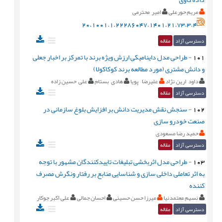
مریم حورعلی
امیر محترمی
20.1001.1.22286047.1401.21.73.3.4
دسترسی آزاد
مقاله
101
-
طراحی مدل داینامیکی ارزش ویژه برند با تمرکز بر اخبار جعلی
و دانش مشتری (مورد مطالعه برند کوکاکولا)
داود ارین نژاد
علیرضا پویا
هادی بستام
علی حسین زاده
دسترسی آزاد
مقاله
102
-
سنجش نقش مدیریت دانش بر افزایش بلوغ سازمانی در
صنعت خودرو سازی
حمید رضا مسعودی
دسترسی آزاد
مقاله
103
-
طراحی مدل اثربخشی تبلیغات تاییدکنندگان مشهور با توجه
به اثر تعاملی داخلی سازی و شناسایی منابع بر رفتار ونگرش مصرف
کننده
نسیم معتمدنیا
میرزا حسن حسینی
احسان جمالی
علی اکبر جوکار
دسترسی آزاد
مقاله