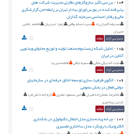
104
-
بررسی تأثیر سازوکارهای نظارتی مدیریت شرکت¬های
پذیرفته شده در بورس اوراق بهادار تهران بر رابطه لحن گزارشگری
مالی و رفتار احساسی سرمایه¬گذاران
صدیقه کامران راد
سید حسام وقفی
زهرا حیدریان
فاطمه غلامی
خمیران
دسترسی آزاد
مقاله
105
-
تحلیل شبکه زیست‌بوم صنعت تولید و توزیع محتوای ویدئویی
آنلاین در ایران
حجت اله نیکی ملکی
سمیه لبافی
فاطمه میربها
دسترسی آزاد
مقاله
106
-
الگوی ظرفیت سازی توسعه اخلاق حرفه‌ ای در سازمانهای
دولتی فعال در بخش عمومی
غلامرضا معمارزاده طهران
امیر مسعود نطنزی
کرم اله دانش فرد
نازنین پیله وری
دسترسی آزاد
مقاله
107
-
چرخه پیاده‌سازی مدل انتقال تکنولوژی در بانکداری
الکترونیک با رویکرد مدل ساختاری تفسیری
مهدی ده بید
اشرف شاه منصوری
سیدعلیرضا درخشان