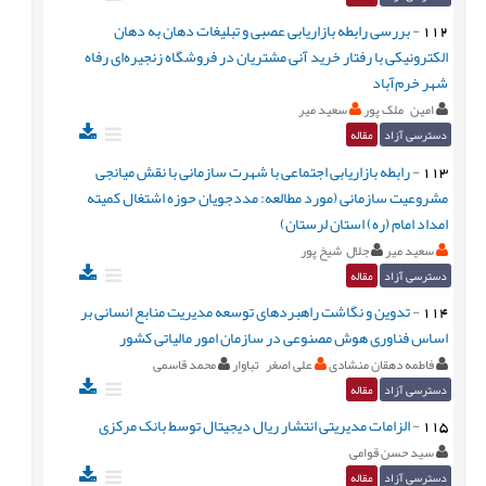
112
-
بررسی رابطه بازاریابی عصبی و تبلیغات دهان به دهان
الکترونیکی با رفتار خرید آنی مشتریان در فروشگاه زنجیره‌‌ای رفاه
شهر خرم‌‌‌‌آباد
امین ملک پور
سعید میر
دسترسی آزاد
مقاله
113
-
رابطه بازاریابی اجتماعی با شهرت سازمانی با نقش میانجی
مشروعیت سازمانی (مورد مطالعه: مددجویان حوزه اشتغال کمیته
امداد امام (ره) استان لرستان)
سعید میر
جلال شیخ پور
دسترسی آزاد
مقاله
114
-
تدوین و نگاشت راهبردهای توسعه مدیریت منابع انسانی بر
اساس فناوری هوش مصنوعی در سازمان امور مالیاتی کشور
فاطمه دهقان منشادی
علی اصغر تباوار
محمد قاسمی
دسترسی آزاد
مقاله
115
-
الزامات مدیریتی انتشار ریال دیجیتال توسط بانک مرکزی
سید حسن قوامی
دسترسی آزاد
مقاله