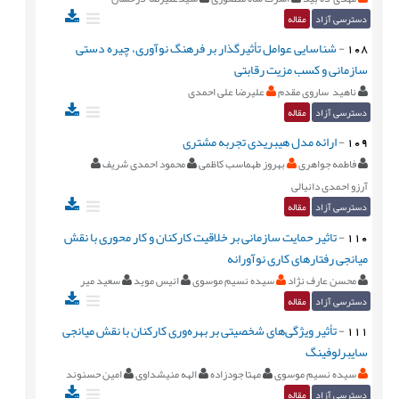
دسترسی آزاد
مقاله
108
-
شناسایی عوامل تأثیرگذار بر فرهنگ نوآوری، چیره دستی
سازمانی و کسب مزیت رقابتی
ناهید ساروی مقدم
علیرضا علی احمدی
دسترسی آزاد
مقاله
109
-
ارائه مدل هیبریدی تجربه مشتری
فاطمه جواهری
بهروز طهماسب کاظمی
محمود احمدی شریف
آرزو احمدی دانیالی
دسترسی آزاد
مقاله
110
-
تاثیر حمایت سازمانی بر خلاقیت کارکنان و کار محوری با نقش
میانجی رفتارهای کاری نوآورانه
محسن عارف نژاد
سیده نسیم موسوی
انیس موید
سعید میر
دسترسی آزاد
مقاله
111
-
تأثیر ویژگی‌های شخصیتی بر بهره‌وری کارکنان با نقش میانجی
سایبرلوفینگ
سیده نسیم موسوی
مهتا جودزاده
الهه منیشداوی
امین حسنوند
دسترسی آزاد
مقاله