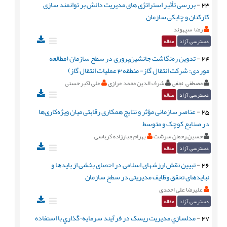
23
-
بررسی تأثیر استراتژی های مدیریت دانش بر توانمند سازی
کارکنان و چابکی سازمان
رضا سپهوند
دسترسی آزاد
مقاله
24
-
تدوین ره‌نگاشت جانشین‌پروری در سطح سازمان (مطالعه
موردی: شرکت انتقال گاز- منطقه 3 عملیات انتقال گاز)
مصطفی نجفی
شرف الدین محمد عرازی
علی اکبر حسنی
دسترسی آزاد
مقاله
25
-
عناصر سازمانی مؤثر و نتایج همکاری رقابتی میان ویژه‌کاری‌ها
در صنایع کوچک و متوسط
حسین رحمان سرشت
بهرام جبارزاده کرباسی
دسترسی آزاد
مقاله
26
-
تبیین نقش ارزشهای اسلامی در احصای بخشی از بایدها و
نبایدهای تحقق وظایف مدیریتی در سطح سازمان
علیرضا علی احمدی
دسترسی آزاد
مقاله
27
-
مدلسازي مديريت ريسک در فرآيند سرمايه¬گذاري با استفاده