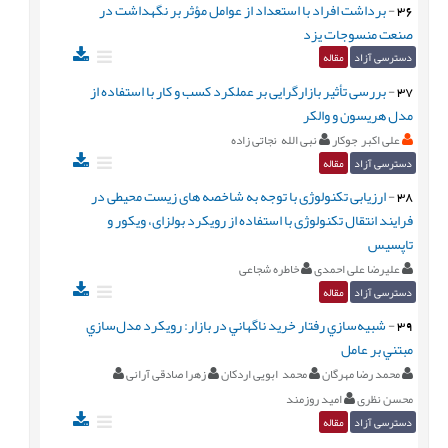
36
-
برداشت افراد با استعداد از عوامل مؤثر بر نگهداشت در
صنعت منسوجات يزد
دسترسی آزاد
مقاله
37
-
بررسی تأثیر بازارگرایی بر عملکرد کسب و کار با استفاده از
مدل هریسون و والکر
علی اکبر جوکار
نبی الله نجاتی زاده
دسترسی آزاد
مقاله
38
-
ارزیابی تکنولوژی با توجه به شاخصه های زیست محیطی در
فرایند انتقال تکنولوژی با استفاده از رویکرد بولزای، ویکور و
تاپسیس
علیرضا علی احمدی
خاطره شجاعی
دسترسی آزاد
مقاله
39
-
شبيه‌سازي رفتار خريد ناگهاني در بازار: رويکرد مدل‌سازي
مبتني بر عامل
محمد رضا مهرگان
محمد ابویی اردکان
زهرا صادقی آرانی
محسن نظری
امید روزمند
دسترسی آزاد
مقاله