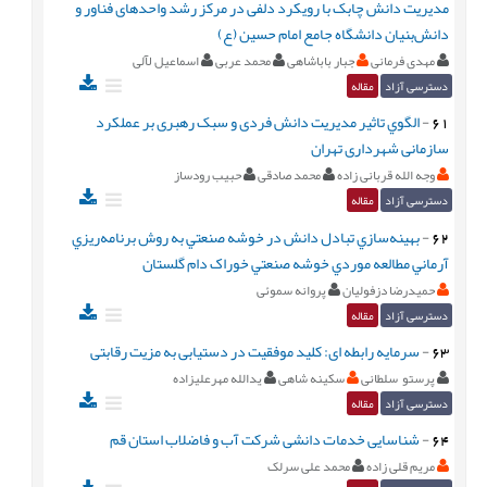
مدیریت دانش چابک با رویکرد دلفی در مرکز رشد واحدهای فناور و
دانش‌بنیان دانشگاه جامع امام حسین (ع)
مهدی فرمانی
جبار باباشاهی
محمد عربی
اسماعیل لآلی
دسترسی آزاد
مقاله
61
-
الگوي تاثير مدیریت دانش فردی و سبک رهبری بر عملکرد
سازمانی شهرداری تهران
وجه الله قربانی زاده
محمد صادقی
حبیب رودساز
دسترسی آزاد
مقاله
62
-
بهينه‌سازي تبادل دانش در خوشه صنعتي به روش برنامه‌ريزي
آرماني مطالعه موردي خوشه صنعتي خوراک دام گلستان
حمیدرضا دزفولیان
پروانه سموئی
دسترسی آزاد
مقاله
63
-
سرمایه رابطه ای: کلید موفقیت در دستیابی به مزیت رقابتی
پرستو سلطانی
سکینه شاهی
یدالله مهرعلیزاده
دسترسی آزاد
مقاله
64
-
شناسایی خدمات دانشی شرکت آب و فاضلاب استان قم
مریم قلی زاده
محمد علی سرلک