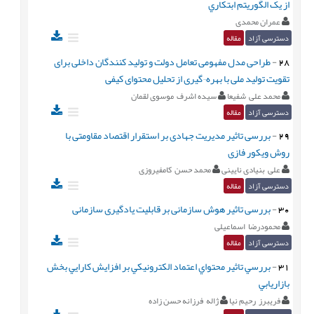
از يک الگوريتم ابتکاري
عمران محمدی
دسترسی آزاد
مقاله
28
-
طراحی مدل مفهومی تعامل دولت و تولید کنندگان داخلی برای
تقویت تولید ملی با بهره¬گیری از تحلیل محتوای کیفی
محمد علی شفیعا
سیده اشرف موسوی لقمان
دسترسی آزاد
مقاله
29
-
بررسی تاثیر مدیریت جهادی بر استقرار اقتصاد مقاومتی با
روش ویکور فازی
علی بنیادی نایینی
محمد حسن کامفیروزی
دسترسی آزاد
مقاله
30
-
بررسی تاثیر هوش سازمانی بر قابلیت یادگیری سازمانی
محمودرضا اسماعیلی
دسترسی آزاد
مقاله
31
-
بررسي تاثير محتواي اعتماد الكترونيكي بر افزايش كارايي بخش
بازاريابي
فریبرز رحیم نیا
ژاله فرزانه حسن زاده