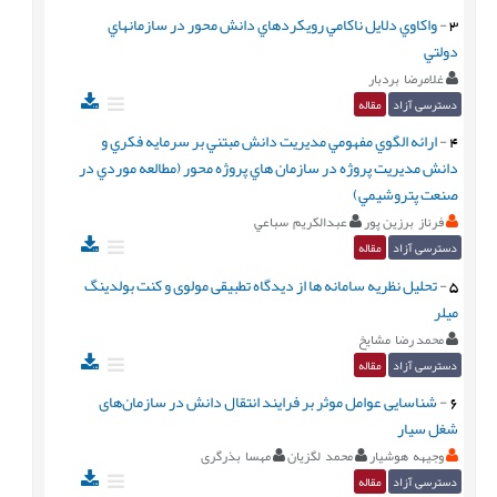
3
-
واكاوي دلايل ناكامي رويكردهاي دانش محور در سازمانهاي
دولتي
غلامرضا بردبار
دسترسی آزاد
مقاله
4
-
ارائه الگوي مفهومي مديريت دانش مبتني بر سرمايه فکري و
دانش مديريت پروژه در سازمان هاي پروژه محور (مطالعه موردي در
صنعت پتروشيمي)
فرناز برزین پور
عبدالکريم سباعي
دسترسی آزاد
مقاله
5
-
تحلیل نظریه سامانه ها از دیدگاه تطبیقی مولوی و کنت بولدینگ
میلر
محمد رضا مشایخ
دسترسی آزاد
مقاله
6
-
شناسایی عوامل موثر بر فرایند انتقال دانش در سازمان‌های
شغل سیار
وجیهه هوشیار
محمد لگزیان
مهسا بذرگری
دسترسی آزاد
مقاله