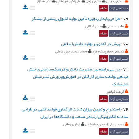
مهدی رحیمی
هادی رزقی
علی اکبر فرهنگی
نادر محقق
دسترسی آزاد
مقاله
69
-
طراحی پایدار زنجیره تأمین تولید اتانول زیستی از نیشکر
هادی صاحبی
هانی گیلانی
دسترسی آزاد
مقاله
70
-
پیش در آمدی بر تولید دانش اسلامی
مصطفی جعفرپیشه فرد
محمد سعید جبل عاملی
دسترسی آزاد
مقاله
71
-
بررسی رابطه بین مدیریت دانش و فرهنگ‌سازمانی با نقش
میانجی توانمندسازی کارکنان در آموزش‌وپرورش شهرستان
اندیمشک
فرهاد کیانفر
دسترسی آزاد
مقاله
72
-
استخراج و تعیین میزان شدت اثرگذاری قواعد فقهی در طراحی
سامانه الکترونیکی ارتباطی صنعت و دانشگاه‌ها در ایران
حسین علی احمدی جشفقانی
آرش رومانی
دسترسی آزاد
مقاله