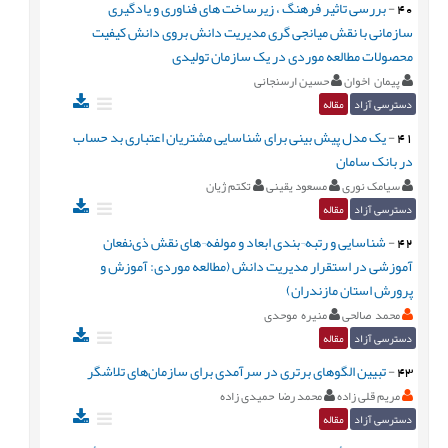
40
-
بررسی تاثیر فرهنگ ، زیرساخت های فناوری و یادگیری
سازمانی با نقش میانجی گری مدیریت دانش بروی دانش کیفیت
محصولات مطالعه موردی در یک سازمان تولیدی
پیمان اخوان
حسین ارسنجانی
دسترسی آزاد
مقاله
41
-
یک مدل پیش بینی برای شناسایی مشتریان اعتباری بد حساب
در بانک سامان
سیامک نوری
مسعود یقینی
تکتم ژیان
دسترسی آزاد
مقاله
42
-
شناسایی و رتبه¬بندی ابعاد و مولفه¬های نقش ذی‌نفعان
آموزشی در استقرار مدیریت دانش (مطالعه موردی: آموزش و
پرورش استان مازندران)
محمد صالحی
منیره موحدی
دسترسی آزاد
مقاله
43
-
تبیین الگوهای برتری در سرآمدی برای سازمان‌های تلاشگر
مریم قلی زاده
محمد رضا حمیدی زاده
دسترسی آزاد
مقاله