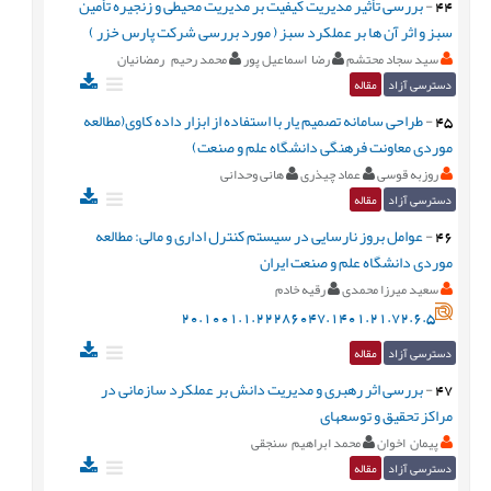
44
-
بررسی تأثیر مدیریت کیفیت بر مدیریت محیطی و زنجیره تأمین
سبز و اثر آن ها بر عملکرد سبز ( مورد بررسی شرکت پارس خزر )
سید سجاد محتشم
رضا اسماعیل پور
محمد رحیم رمضانیان
دسترسی آزاد
مقاله
45
-
طراحی سامانه تصمیم یار با استفاده از ابزار داده کاوی(مطالعه
موردی معاونت فرهنگی دانشگاه علم و صنعت)
روزبه قوسی
عماد چیذری
هانی وحدانی
دسترسی آزاد
مقاله
46
-
عوامل بروز نارسایی در سیستم کنترل اداری و مالی: مطالعه
موردی دانشگاه علم و صنعت ایران
سعید میرزا محمدی
رقیه خادم
20.1001.1.22286047.1401.21.72.6.5
دسترسی آزاد
مقاله
47
-
بررسی اثر رهبری و مدیریت دانش بر عملکرد سازمانی در
مراکز تحقیق و توسعهای
پیمان اخوان
محمد ابراهیم سنجقی
دسترسی آزاد
مقاله