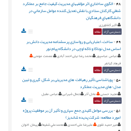
48
-
الگوي ساختاري اثر مؤلفههاي مديريت کيفيت جامع بر عملکرد
شغلي کارکنان ستادي با نقش تعديل کننده عوامل سازماني در
دانشگاههاي فرهنگيان
اکبر کشاورزی
دسترسی آزاد
مقاله
49
-
ساخت، اعتباریابی و رواسازی پرسشنامه مدیریت دانش بر
اساس مدل نوناکا و تاکه اوچی در دانشگاه پیام نور
عباس عباسپور
محمد رضا نیلی احمد آبادی
عصمت مومنی
فرهاد کیانفر
دسترسی آزاد
مقاله
50
-
پویاشناسی تأثیر رهیافت¬های مدیریتی بر شکل¬گیری و تبین
مدل-های مدیریت عملکرد
مجید حسنی
عادل آذر
جمال شهرابی
عباس مقبل
دسترسی آزاد
مقاله
51
-
بررسی عوامل کلیدی جمع سپاری و تأثیر آن بر موفقیت پروژه
(مورد مطالعه: شرکت پدیده شاندیز)
میر حمید تقوی
علیرضا علی احمدی
محمدعلي شفيعا
پیمان اخوان