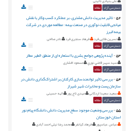
علی بنیادی نائینی
دسترسی آزاد
مقاله
52
-
تاثیر مدیریت دانش مشتری، بر عملکرد کسب وکار با نقش
میانجی قابلیت نوآوری در صنعت بیمه : مطالعه موردی در شرکت
بیمه البرز
نسرین طلایی فرد
فرهاد سنجری فرد
نادر صالحی
دسترسی آزاد
مقاله
53
-
آینده پژوهی جوامع بشری با استعاره ای از منطق¬الطیر عطار
سيد سپهر قاضي نوري
مسعود افشاری
دسترسی آزاد
مقاله
54
-
بررسی تاثیر توانمندسازی کارکنان بر اشتراک‌گذاری دانش در
سازمان پست و مخابرات شهر شیراز
سعید سعیدا اردکانی
مهدی تاج پور
الهه حسینی
دسترسی آزاد
مقاله
55
-
بررسی وضعیت موجود سطح مدیریت دانش دانشگاه پیام نور
استان خوزستان
عباس عباسپور
فرهاد کیانفر
محمد رضا نیلی احمد آبادی