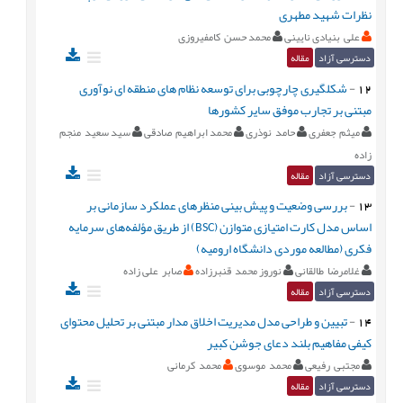
نظرات شهید مطهری
علی بنیادی نایینی
محمد حسن کامفیروزی
دسترسی آزاد
مقاله
12
-
شکل‏گیری چارچوبی برای توسعه نظام های منطقه ای نوآوری
مبتنی بر تجارب موفق سایر کشورها
میثم جعفری
حامد نوذری
محمد ابراهیم صادقی
سید سعید منجم
زاده
دسترسی آزاد
مقاله
13
-
بررسی وضعیت و پیش بینی منظرهای عملکرد سازمانی بر
اساس مدل کارت امتیازی متوازن (BSC) از طریق مؤلفه‌های سرمایه
فکری (مطالعه موردی دانشگاه ارومیه)
غلامرضا طالقانی
نوروز محمد قنبرزاده
صابر علی زاده
دسترسی آزاد
مقاله
14
-
تبیین و طراحی مدل مدیریت اخلاق مدار مبتنی بر تحلیل محتوای
کیفی مفاهیم بلند دعای جوشن کبیر
مجتبی رفیعی
محمد موسوی
محمد کرمانی
دسترسی آزاد
مقاله