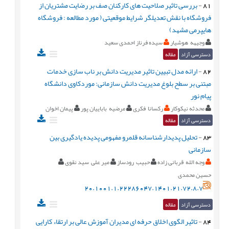
81
-
بررسی تاثیر صلاحیت های کارکنان صف بر رضایت مشتریان از
فروشگاه با نقش تعدیلگر شرایط موقعیتی ( مورد مطالعه : فروشگاه
هایپرمی مشهد)
وجیهه هوشیار
سیده فرناز احمدی سعید
دسترسی آزاد
مقاله
82
-
ارائه مدل تبیین تاثیر مدیریت دانش بر ناب سازی خدمات
مبتنی بر سطح بلوغ مدیریت دانش سازمانی: موردکاوی دانشگاه‌
پیام نور
محدثه نیکوکار
رکسانا فکری
مرضیه باباییان پور
پیمان اخوان
دسترسی آزاد
مقاله
83
-
تحلیل پدیدارشناسانه قلمرو مفهومی پدیده یادگیری بین
سازمانی
وجه الله قربانی زاده
حبیب رودساز
میر علی سید نقوی
حسین محمدی
20.1001.1.22286047.1401.21.72.8.7
دسترسی آزاد
مقاله
84
-
تاثیر الگوی اخلاق حرفه ای مدیران آموزش عالی بر ارتقاء کارایی