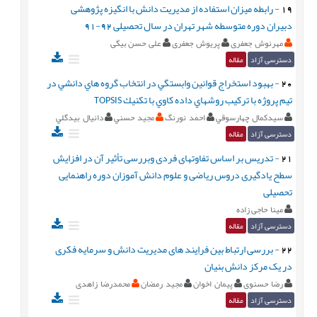
19
-
رابطه میزان استفاده از مدیریت دانش با انگیزه پژوهشی
دبیران دوره متوسطه شهر تهران در سال تحصیلی 92-91
مهرنوش جعفری
پریوش جعفری
علی حسن بیگی
دسترسی آزاد
مقاله
20
-
بهبود استخراج قوانين وابستگي در انتخاب گروه هاي دانشي در
تيم پروژه با تركيب روشهاي داده كاوي با تكنيك TOPSIS
سيدكمال چهارسوقي
احمد نورنگ
مجيد حسني
دانيال بيدگلي
دسترسی آزاد
مقاله
21
-
تدریس بر اساس تفاوتهای فردی وبررسی تأثیر آن در افزایش
سطح یادگیری دروس ریاضی و علوم دانش آموزان دوره راهنمایی
تحصیلی
مینا حاجی زاده
دسترسی آزاد
مقاله
22
-
بررسی ارتباط بین فراِیند های مدیریت دانش و سرمایه فکری
در یک مرکز دانش بنیان
رضا حسنوی
پيمان اخوان
مجید رمضان
محمدرضا زاهدی
دسترسی آزاد
مقاله