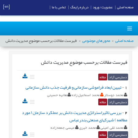
[en]
صفحه اصلی
|
عضویت/ ورود
|
درباره رایمگ
|
تماس با ما
|
صفحه اصلی
محورهای موضوعی
فهرست مقالات برحسب موضوع
مدیریت دانش
فهرست مقالات برحسب موضوع
مدیریت دانش
دسترسی آزاد
مقاله
1
-
تبیین ابعاد فراموشی سازمانی و ظرفیت جذب دانش سازمانی
محمد دوستار
محمد اسماعیل زاده
هانیه حسینی
دسترسی آزاد
مقاله
2
-
بررسی تاثیراستراتژی مدیریت دانش بر عملکرد سازمان ( مورد
مطالعه ) شهرکهای صنعتی بندرعباس
محمد تقی امینی
محمد خیری
عیسی جمعه زاده
دسترسی آزاد
مقاله