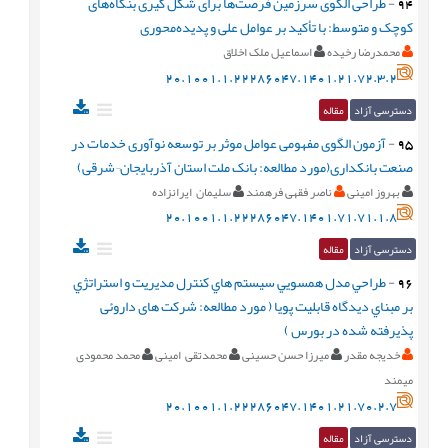
94
-
طراحی الگوی سرزمین فرصت‌ها برای شکل گیری بنگاه‌های
کوچک و متوسط: با تأکید بر عوامل علی و پدیده‌محوری
محمدرضا رخیده
اسماعیل ملک اخلاق
20.1001.1.22286047.1401.21.72.3.2
دسترسی آزاد
مقاله
95
-
آزمون الگوی مفهومی عوامل موثر بر توسعه نوآوری خدمات در
صنعت بانکداری(مورد مطالعه: بانک ملت استان آذربایجان¬شرقی)
بهروز امینی
ناصر فقهی فرهمند
سلیمان ایرانزاده
20.1001.1.22286047.1401.71.71.1.8
دسترسی آزاد
مقاله
96
-
طراحي مدل همسويي سيستم هاي كنترل مديريت و استراتژي
بر مبناي ديدگاه قابليت پويا ( مورد مطالعه: شرکت های داروئی
پذیرفته شده در بورس )
خدیجه مقدر
میرزا حسن حسینی
محمدتقی امینی
محمد محمودی
میمند
20.1001.1.22286047.1401.21.70.2.7
دسترسی آزاد
مقاله