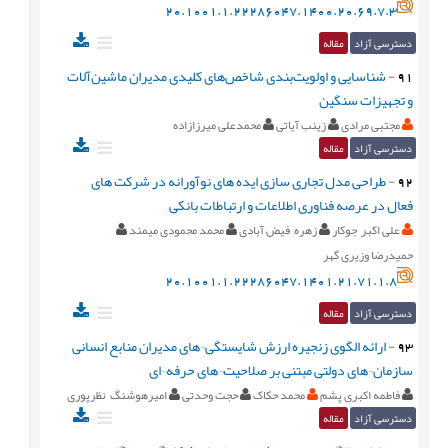
20.1001.1.22286047.1400.20.69.7.3
دسترسی آزاد
مقاله
91
-
شناسایی و اولویت‌بندی شاخص‌های کلیدی مدیران ماشین‌آلات
و تجهیزات سنگین
مجتبی مرادی
زینب آیاتی
محمدعلی میرزازاده
دسترسی آزاد
مقاله
92
-
طراحی مدل تجاری سازی ایده های نوآورانه در شرکت های
فعال در عرصه فناوری اطلاعات و ارتباطات بانکی
علی اکبر جوکار
زهره فیض آبادی
محمد محمودی میمند
حمیدرضا وزیری گهر
20.1001.1.22286047.1401.21.71.1.8
دسترسی آزاد
مقاله
93
-
ارائه الگوی زنجیره ارزش شایستگی¬های مدیران منابع انسانی
سازمان¬های دولتی مبتنی بر صلاحیت¬های حرفه¬ای
فاطمه اکبری پشم
محمد حکاک
حجت وحدتی
امیرهوشنگ نظرپوری
دسترسی آزاد
مقاله