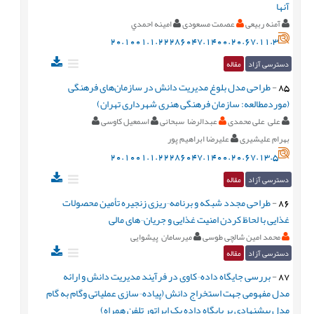
آنها
آمنه ربیعی
عصمت مسعودی
امينه احمدي
20.1001.1.22286047.1400.20.67.11.3
دسترسی آزاد
مقاله
85
-
طراحی مدل بلوغ مدیریت دانش در سازمان‌های فرهنگی
(موردمطالعه: سازمان فرهنگی هنری شهرداری تهران)
علی علی محمدی
عبدالرضا سبحانی
اسمعیل کاوسی
بهرام علیشیری
علیرضا ابراهیم پور
20.1001.1.22286047.1400.20.67.13.5
دسترسی آزاد
مقاله
86
-
طراحی مجدد شبکه و برنامه¬ریزی زنجیره تأمین محصولات
غذایی با لحاظ کردن امنیت غذایی و جریان¬های مالی
محمد امین شالچی طوسی
میرسامان پیشوایی
دسترسی آزاد
مقاله
87
-
بررسی جایگاه داده¬کاوی در فرآیند مدیریت دانش و ارائه
مدل مفهومی جهت استخراج دانش (پیاده¬سازی عملیاتی وگام به گام
مدل پیشنهادی بر پایگاه داده یک اپراتور تلفن همراه)