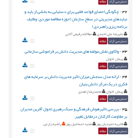
دسترسی آزاد
مقاله
32
-
چگونگی احصای قواعد فقهی برای دستیابی به بخشی از باید و
نبایدهای مدیریتی در سطح سازمان (حوزه مطالعه موردی: وظایف
برنامه ریزی راهبردی)
علیرضا علی احمدی
عطاالله رفیعی آتانی
دسترسی آزاد
مقاله
33
-
واکاوی نقش مولفه های مدیریت دانش بر فراموشی سازمانی
پيمان اخوان
دسترسی آزاد
مقاله
34
-
ارائه مدل سنجش میزان تاثیر مدیریت دانش بر سرمایه های
فکری در یک مرکز دانش بنیان
پيمان اخوان
محمدرضا زاهدی
دسترسی آزاد
مقاله
35
-
بررسی تاثیرهوش فرهنگی و سبک رهبری تحول آفرین مدیران
بر مقاومت کارکنان درمقابل تغییر
فخریه حمیدیان پور
مجید اسماعیل پور
راضیه زارعی
دسترسی آزاد
مقاله