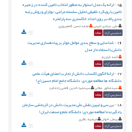
15
-
ارائه یک مدل استوار به منظور انتخاب تامین کننده در زنجیره
تامین با رویکرد تلفیقی تحلیل سلسله مراتبی-بولزای و روش رتبه
بندی پاف بر روی اعداد خاکستری سه پارامتره
علی بنیادی نایینی
محمد حسن کامفیروزی
دسترسی آزاد
مقاله
16
-
شناسایی و سطح بندی عوامل موثر بر پیادهسازی مدیریت
دانش با استفاده از مدل
آمنه کیارزم
دسترسی آزاد
مقاله
17
-
ارائة الگوی اکتساب دانش از تجارب اعضای هیاًت علمی
دانشگاه¬ها مطالعه موردی: دانشگاه جامع امام حسین(ع)
سیدشکور عطائی
سیدضیاءالدین قاضی زاده فرد
دسترسی آزاد
مقاله
18
-
بررسی و تبیین نقش علّی مدیریت دانش در اثربخشی سازمان
یادگیرنده (مطالعه موردی؛ دانشگاه علم و صنعت ایران)
پیمان اخوان
مرضیه باقری
دسترسی آزاد
مقاله